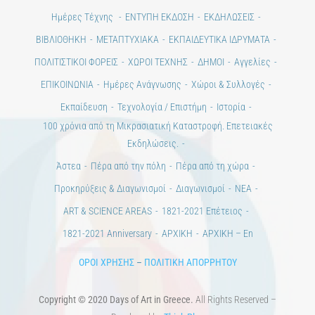
Ημέρες Τέχνης
ΕΝΤΥΠΗ ΕΚΔΟΣΗ
ΕΚΔΗΛΩΣΕΙΣ
ΒΙΒΛΙΟΘΗΚΗ
ΜΕΤΑΠΤΥΧΙΑΚΑ
ΕΚΠΑΙΔΕΥΤΙΚΑ ΙΔΡΥΜΑΤΑ
ΠΟΛΙΤΙΣΤΙΚΟΙ ΦΟΡΕΙΣ
ΧΩΡΟΙ ΤΕΧΝΗΣ
ΔΗΜΟΙ
Αγγελίες
ΕΠΙΚΟΙΝΩΝΙΑ
Ημέρες Ανάγνωσης
Χώροι & Συλλογές
Εκπαίδευση
Τεχνολογία / Επιστήμη
Ιστορία
100 χρόνια από τη Μικρασιατική Καταστροφή. Επετειακές
Εκδηλώσεις.
Άστεα
Πέρα από την πόλη
Πέρα από τη χώρα
Προκηρύξεις & Διαγωνισμοί
Διαγωνισμοί
ΝΕΑ
ART & SCIENCE AREAS
1821-2021 Επέτειος
1821-2021 Anniversary
ΑΡΧΙΚΗ
ΑΡΧΙΚΗ – En