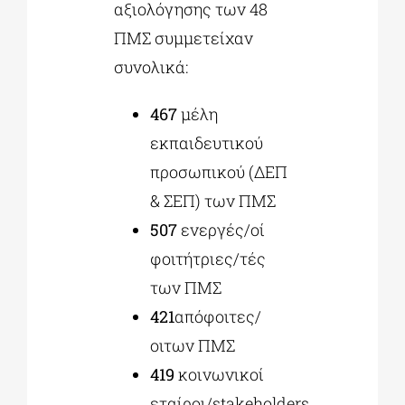
αξιολόγησης των 48
ΠΜΣ συμμετείχαν
συνολικά:
467
μέλη
εκπαιδευτικού
προσωπικού (ΔΕΠ
& ΣΕΠ) των ΠΜΣ
507
ενεργές/οί
φοιτήτριες/τές
των ΠΜΣ
421
απόφοιτες/
οιτων ΠΜΣ
419
κοινωνικοί
εταίροι/stakeholders