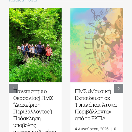
ΠΜΣ «Μουσική
5ο Διεθνές Θερινό
Εκπαίδευση σε
Σχολείο Καβάλας
Τυπικά και Άτυπα
από το Αnatolia
Περιβάλλοντα»
American
από το ΕΚΠΑ
University|
Γεωπολιτική,
4 Αυγούστου, 2026
|
0
Συμφιλίωση και