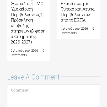
Εκπαίδευση σε
Σχολείο Καβάλας
Τυπικά και Άτυπα
από το Αnatolia
Περιβάλλοντα»
American
από το ΕΚΠΑ
University|
Γεωπολιτική,
4 Αυγούστου, 2026
|
0
Συμφιλίωση και
Comments
Σχέσεις Καλής
Γειτονίας στην
Ανατολική
Μεσόγειο| 24 – 28
Αυγούστου 2026
7 Αυγούστου, 2026
|
0
Comments
Leave A Comment