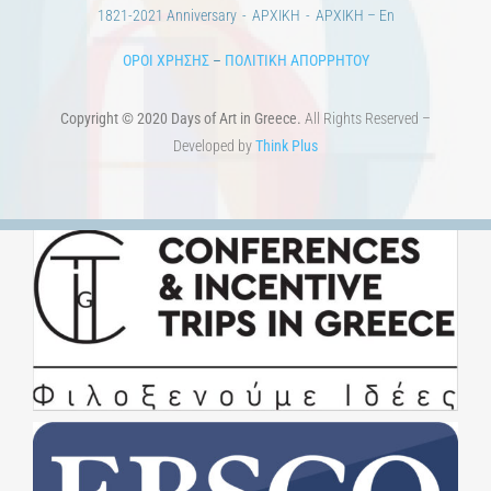
Άστεα
Πέρα από την πόλη
Πέρα από τη χώρα
Προκηρύξεις & Διαγωνισμοί
Διαγωνισμοί
ΝΕΑ
ART & SCIENCE AREAS
1821-2021 Επέτειος
1821-2021 Anniversary
ΑΡΧΙΚΗ
ΑΡΧΙΚΗ – En
ΟΡΟΙ ΧΡΗΣΗΣ
–
ΠΟΛΙΤΙΚΗ ΑΠΟΡΡΗΤΟΥ
Copyright © 2020 Days of Art in Greece.
All Rights Reserved –
Developed by
Think Plus