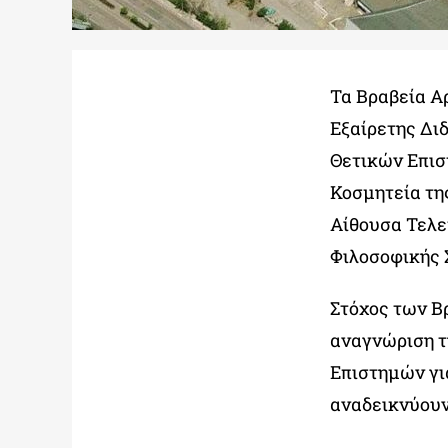
Τα Βραβεία Αρ
Εξαίρετης Δι
Θετικών Επισ
Κοσμητεία της
Αίθουσα Τελε
Φιλοσοφικής 
Στόχος των Β
αναγνώριση τ
Επιστημών για
αναδεικνύουν 