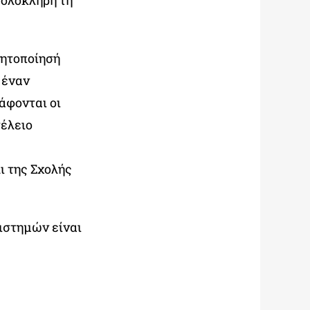
 ολόκληρη τη
θητοποίησή
 έναν
άφονται οι
τέλειο
λι της Σχολής
ιστημών είναι