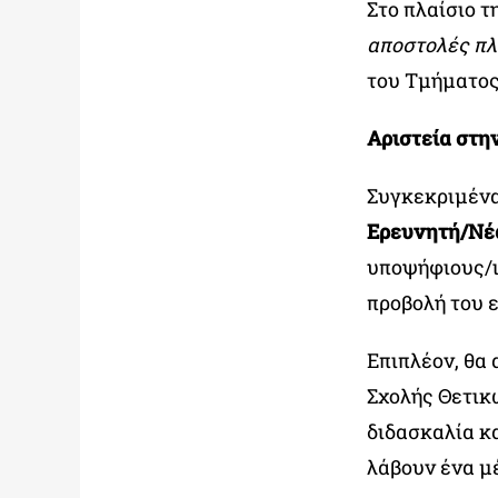
Στο πλαίσιο τ
αποστολές πλ
του Τμήματος
Αριστεία στη
Συγκεκριμένα
Ερευνητή/Νέ
υποψήφιους/ι
προβολή του 
Επιπλέον, θα
Σχολής Θετικώ
διδασκαλία κ
λάβουν ένα μ