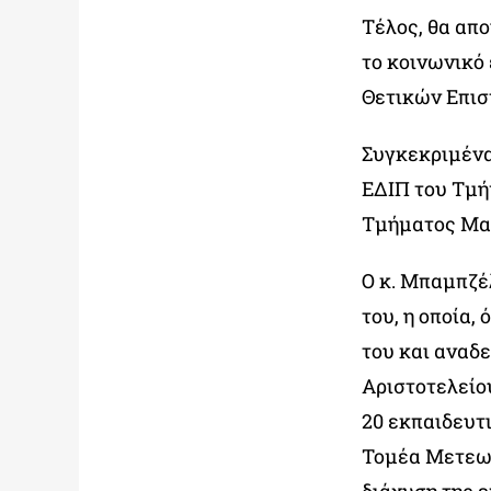
Τέλος, θα απ
το κοινωνικό
Θετικών Επισ
Συγκεκριμένα
ΕΔΙΠ του Τμή
Τμήματος Μαθ
Ο κ. Μπαμπζέλ
του, η οποία,
του και αναδε
Αριστοτελείο
20 εκπαιδευτ
Τομέα Μετεωρ