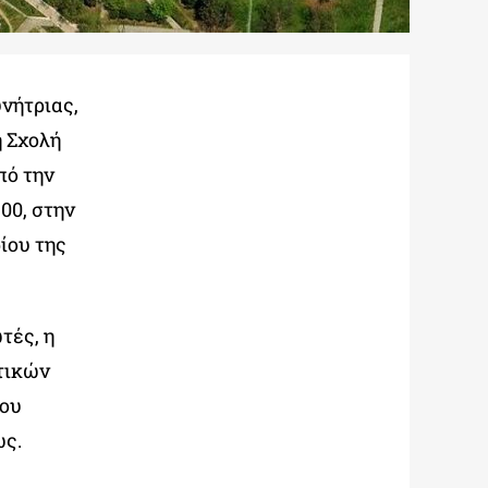
υνήτριας,
η Σχολή
πό την
00, στην
ίου της
τές, η
τικών
που
ώς.