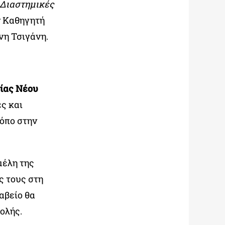
Διαστημικές
ον Καθηγητή
νη Τσιγάνη.
ίας Νέου
ς και
όπο στην
μέλη της
ς τους στη
αβείο θα
χολής.