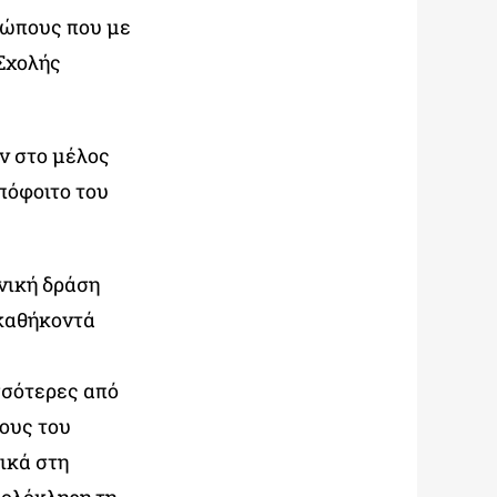
ώπους που με
 Σχολής
ν στο μέλος
πόφοιτο του
ωνική δράση
 καθήκοντά
σσότερες από
ους του
ικά στη