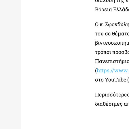
διάχυση της 
Βόρεια Ελλάδ
Ο κ. Σφονδύλη
του σε θέματ
βιντεοσκοπημ
τρόποι προσβ
Πανεπιστήμιο.
(
https://www
στο YouTube (
Περισσότερες
διαθέσιμες α