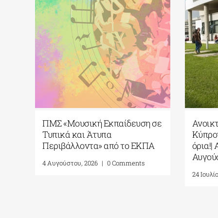
ΠΜΣ «Μουσική Εκπαίδευση σε
Ανοικ
να
Τυπικά και Άτυπα
Κύπρου
ς”|
Περιβάλλοντα» από το ΕΚΠΑ
όρια!|
Αυγού
4 Αυγούστου, 2026
|
0 Comments
24 Ιουλί