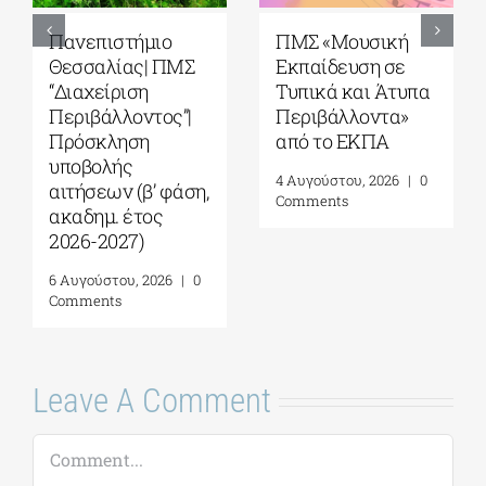
5ο Διεθνές Θερινό
Πανεπιστήμιο
Σχολείο Καβάλας
Αιγαίου| Τμήμα
από το Αnatolia
Ωκεανογραφίας
American
και Θαλασσίων
University|
Βιοεπιστημών|
Γεωπολιτική,
Πρόγραμμα
Συμφιλίωση και
Μεταπτυχιακών
Σχέσεις Καλής
Σπουδών (ΠΜΣ)
Γειτονίας στην
«Ολοκληρωμένη
Ανατολική
Διαχείριση
Μεσόγειο| 24 – 28
Παράκτιων
Αυγούστου 2026
Περιοχών»|
Προκήρυξη
7 Αυγούστου, 2026
|
0
ακαδημ.έτους
Comments
2026-2027
(παράταση
αιτήσεων έως
18/09)