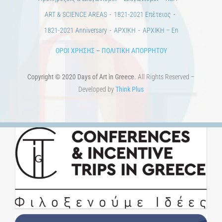
ΠΟΛΙΤΙΣΤΙΚΟΙ ΦΟΡΕΙΣ
ΧΩΡΟΙ ΤΕΧΝΗΣ
ΔΗΜΟΙ
Αγγελίες
ΕΠΙΚΟΙΝΩΝΙΑ
Ημέρες Ανάγνωσης
Χώροι & Συλλογές
Εκπαίδευση
Τεχνολογία / Επιστήμη
Ιστορία
100 χρόνια από τη Μικρασιατική Καταστροφή. Επετειακές
Εκδηλώσεις.
Άστεα
Πέρα από την πόλη
Πέρα από τη χώρα
Προκηρύξεις & Διαγωνισμοί
Διαγωνισμοί
ΝΕΑ
ART & SCIENCE AREAS
1821-2021 Επέτειος
1821-2021 Anniversary
ΑΡΧΙΚΗ
ΑΡΧΙΚΗ – En
ΟΡΟΙ ΧΡΗΣΗΣ
–
ΠΟΛΙΤΙΚΗ ΑΠΟΡΡΗΤΟΥ
Copyright © 2020 Days of Art in Greece.
All Rights Reserved –
Developed by
Think Plus