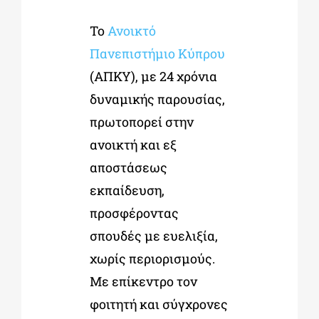
Το
Ανοικτό
ΔΙΔΑΚΤΟΡΙΚΑ
Πανεπιστήμιο Κύπρου
(ΑΠΚΥ), με 24 χρόνια
ΕΚΠΑΙΔΕΥΤΙΚΑ ΙΔΡΥΜΑΤΑ
δυναμικής παρουσίας,
πρωτοπορεί στην
ΠΟΛΙΤΙΣΤΙΚΟΙ ΦΟΡΕΙΣ
ανοικτή και εξ
αποστάσεως
ΧΩΡΟΙ ΤΕΧΝΗΣ
εκπαίδευση,
προσφέροντας
ΔΗΜΟΙ
σπουδές με ευελιξία,
χωρίς περιορισμούς.
ΕΚΔΗΛΩΣΕΙΣ
Με επίκεντρο τον
φοιτητή και σύγχρονες