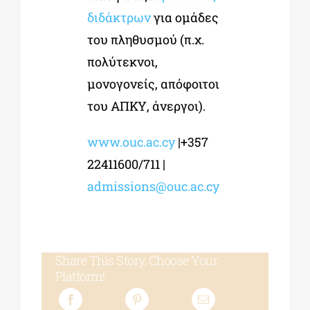
διδάκτρων
για ομάδες
του πληθυσμού (π.χ.
πολύτεκνοι,
μονογονείς, απόφοιτοι
του ΑΠΚΥ, άνεργοι).
www.ouc.ac.cy
|+357
22411600/711 |
admissions@ouc.ac.cy
Share This Story, Choose Your
Platform!