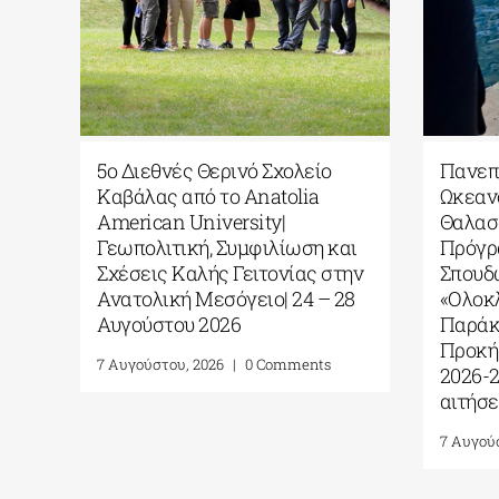
α
Πανεπιστήμιο Θεσσαλίας|
ΠΜΣ «Μο
ΠΜΣ “Διαχείριση
Τυπικά 
Περιβάλλοντος”| Πρόσκληση
Περιβάλ
υποβολής αιτήσεων (β’ φάση,
4 Αυγούστο
ακαδημ. έτος 2026-2027)
6 Αυγούστου, 2026
|
0 Comments