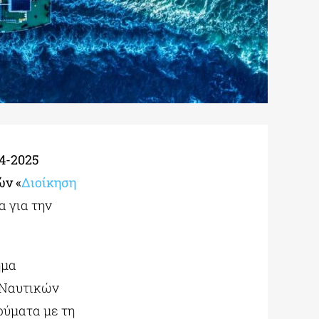
4-2025
ών «
Διοίκηση
 για την
ήμα
 Ναυτικών
ρύματα με τη