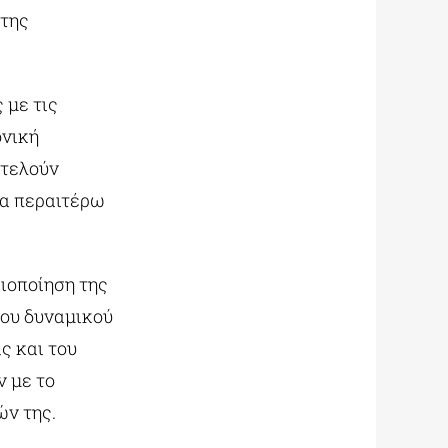
 της
 με τις
ονική
οτελούν
ια περαιτέρω
ξιοποίηση της
ου δυναμικού
ς και του
ν με το
ών της.