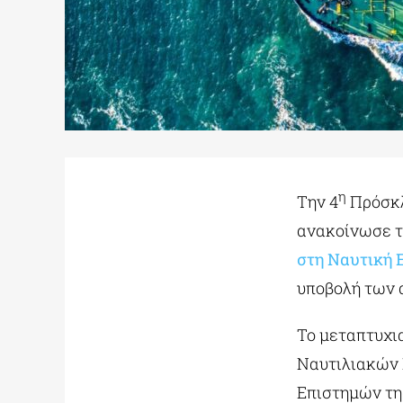
η
Την 4
Πρόσκλ
ανακοίνωσε 
στη Ναυτική 
υποβολή των 
Το μεταπτυχι
Ναυτιλιακών 
Επιστημών τη