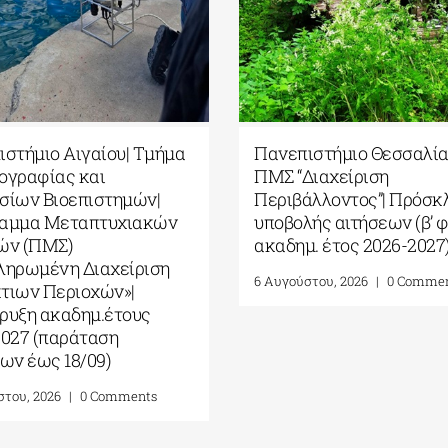
υσική Εκπαίδευση σε
5ο Διεθνές Θερινό Σχολεί
και Άτυπα
Καβάλας από το Αnatolia
λοντα» από το ΕΚΠΑ
American University|
Γεωπολιτική, Συμφιλίωση 
υ, 2026
|
0 Comments
Σχέσεις Καλής Γειτονίας 
Ανατολική Μεσόγειο| 24 –
Αυγούστου 2026
7 Αυγούστου, 2026
|
0 Comments