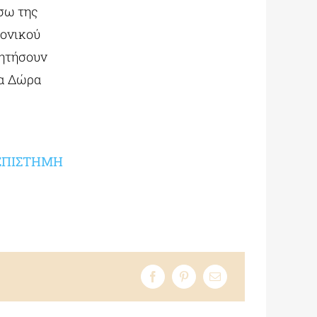
σω της
ρονικού
ζητήσουν
ία Δώρα
 ΕΠΙΣΤΗΜΗ