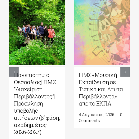
5ο Διεθνές Θερινό
Πανεπιστήμιο
Σχολείο Καβάλας
Αιγαίου| Τμήμα
από το Αnatolia
Ωκεανογραφίας
American
και Θαλασσίων
University|
Βιοεπιστημών|
Γεωπολιτική,
Πρόγραμμα
Συμφιλίωση και
Μεταπτυχιακών
Σχέσεις Καλής
Σπουδών (ΠΜΣ)
Γειτονίας στην
«Ολοκληρωμένη