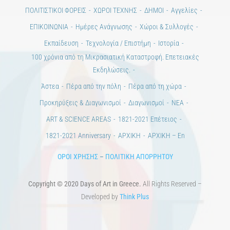
Ημέρες Τέχνης
ΕΝΤΥΠΗ ΕΚΔΟΣΗ
ΕΚΔΗΛΩΣΕΙΣ
ΒΙΒΛΙΟΘΗΚΗ
ΜΕΤΑΠΤΥΧΙΑΚΑ
ΕΚΠΑΙΔΕΥΤΙΚΑ ΙΔΡΥΜΑΤΑ
ΠΟΛΙΤΙΣΤΙΚΟΙ ΦΟΡΕΙΣ
ΧΩΡΟΙ ΤΕΧΝΗΣ
ΔΗΜΟΙ
Αγγελίες
ΕΠΙΚΟΙΝΩΝΙΑ
Ημέρες Ανάγνωσης
Χώροι & Συλλογές
Εκπαίδευση
Τεχνολογία / Επιστήμη
Ιστορία
100 χρόνια από τη Μικρασιατική Καταστροφή. Επετειακές
Εκδηλώσεις.
Άστεα
Πέρα από την πόλη
Πέρα από τη χώρα
Προκηρύξεις & Διαγωνισμοί
Διαγωνισμοί
ΝΕΑ
ART & SCIENCE AREAS
1821-2021 Επέτειος