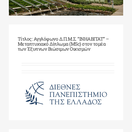
ΔΙΔΑΚΤΟΡΙΚΑ
ΕΚΠΑΙΔΕΥΤΙΚΑ ΙΔΡΥΜΑΤΑ
Τίτλος: Αγγλόφωνο Δ.Π.Μ.Σ. “INHABITAT” –
Μεταπτυχιακό Δίπλωμα (MSc) στον τομέα
των Έξυπνων Βιώσιμων Οικισμών
ΠΟΛΙΤΙΣΤΙΚΟΙ ΦΟΡΕΙΣ
ΧΩΡΟΙ ΤΕΧΝΗΣ
ΔΗΜΟΙ
ΕΚΔΗΛΩΣΕΙΣ