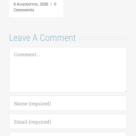
Ανατολική
Διαχείριση
Μεσόγειο| 24 – 28
Παράκτιων
Αυγούστου 2026
Περιοχών»|
Προκήρυξη
7 Αυγούστου, 2026
|
0
ακαδημ.έτους
Comments
2026-2027
(παράταση
αιτήσεων έως
18/09)
7 Αυγούστου, 2026
|
0
Comments
Leave A Comment
Comment