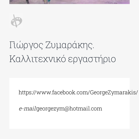
ΔΙΔΑΚΤΟΡΙΚΑ
ΕΚΠΑΙΔΕΥΤΙΚΑ ΙΔΡΥΜΑΤΑ
Γιώργος Ζυμαράκης.
Καλλιτεχνικό εργαστήριο
ΠΟΛΙΤΙΣΤΙΚΟΙ ΦΟΡΕΙΣ
ΧΩΡΟΙ ΤΕΧΝΗΣ
https://www.facebook.com/GeorgeZymarakis/
ΔΗΜΟΙ
e-mail:
georgezym@hotmail.com
ΕΚΔΗΛΩΣΕΙΣ