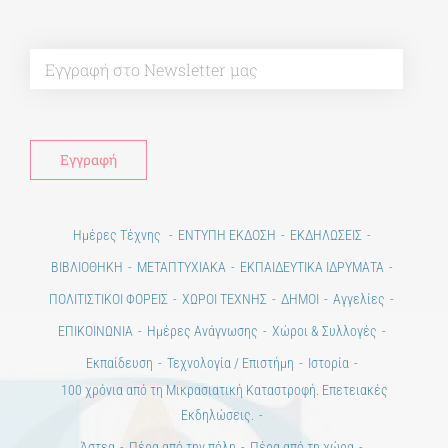
Alt
Ημέρες Τέχνης
ΕΝΤΥΠΗ ΕΚΔΟΣΗ
ΕΚΔΗΛΩΣΕΙΣ
ΒΙΒΛΙΟΘΗΚΗ
ΜΕΤΑΠΤΥΧΙΑΚΑ
ΕΚΠΑΙΔΕΥΤΙΚΑ ΙΔΡΥΜΑΤΑ
ΠΟΛΙΤΙΣΤΙΚΟΙ ΦΟΡΕΙΣ
ΧΩΡΟΙ ΤΕΧΝΗΣ
ΔΗΜΟΙ
Αγγελίες
ΕΠΙΚΟΙΝΩΝΙΑ
Ημέρες Ανάγνωσης
Χώροι & Συλλογές
Εκπαίδευση
Τεχνολογία / Επιστήμη
Ιστορία
100 χρόνια από τη Μικρασιατική Καταστροφή. Επετειακές
Εκδηλώσεις.
Άστεα
Πέρα από την πόλη
Πέρα από τη χώρα