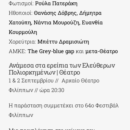
Φωτισμοί:
Ρούλα Πατεράκη
Ηθοποιοί:
Θανάσης Δόβρης, Δήμητρα
Χατούπη, Nάντια Μουρούζη, Ευανθία
Κουρμούλη
Χορεύτρια:
Μπέττυ Δραμισιώτη
ΑΜΚΕ:
The Grey-blue gap
και
μετα-Θέατρο
Ανάμεσα στα ερείπια των Ελεύθερων
Πολιορκημένων | Θέατρο
1 & 2 Σεπτεμβρίου // Αρχαίο Θέατρο
Φιλίππων // ώρα 20:30
Η παράσταση συμμετέχει στο 64ο Φεστιβάλ
Φιλίππων