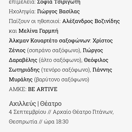
επιμέλεια:
Σοφία Τσιριγώτη
Ηχοληψία:
Γιώργος Βασίλας
Παίζουν οι ηθοποιοί:
Αλέξανδρος Βοζινίδης
και
Μελίνα Γαρμπή
Άλκμαν Κουαρτέτο σαξοφώνων
:
Χρίστος
Ζένιος
(σοπράνο σαξόφωνο),
Γιώργος
Δαραβέλης
(άλτο σαξόφωνο),
Θεόφιλος
Σωτηριάδης
(τενόρο σαξόφωνο),
Γιάννης
Μυράλης
(βαρύτονο σαξόφωνο)
ΑΜΚΕ:
BE ARTIVE
Αχιλλεύς | Θέατρο
4 Σεπτεμβρίου // Αρχαίο Θέατρο Γιτάνων,
Θεσπρωτία // ώρα 18:30