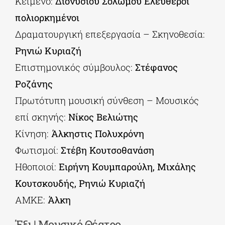
Κείμενο:
Διονυσίου Σολωμού Ελεύθεροι
πολιορκημένοι
Δραματουργική επεξεργασία – Σκηνοθεσία:
Ρηνιώ Κυριαζή
Επιστημονικός σύμβουλος:
Στέφανος
Ροζάνης
Πρωτότυπη μουσική σύνθεση – Μουσικός
επί σκηνής:
Νίκος Βελιώτης
Κίνηση:
Άλκηστις Πολυχρόνη
Φωτισμοί:
Στέβη Κουτσοθανάση
Ηθοποιοί:
Ειρήνη Κουμπαρούλη, Μιχάλης
Κουτσκουδής, Ρηνιώ Κυριαζή
ΑΜΚΕ:
Άλκη
Έξι | Μουσικό Θέατρο