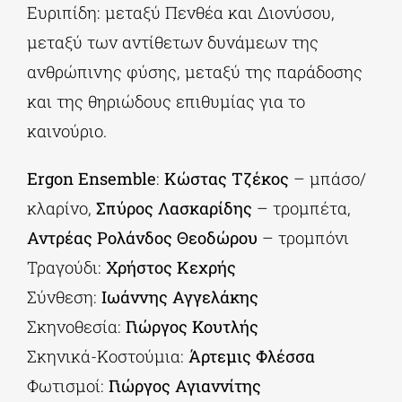
Ευριπίδη: μεταξύ Πενθέα και Διονύσου,
μεταξύ των αντίθετων δυνάμεων της
ανθρώπινης φύσης, μεταξύ της παράδοσης
και της θηριώδους επιθυμίας για το
καινούριο.
Ergon Ensemble
:
Κώστας Τζέκος
– μπάσο/
κλαρίνο,
Σπύρος Λασκαρίδης
– τρομπέτα,
Αντρέας Ρολάνδος Θεοδώρου
– τρομπόνι
Τραγούδι:
Χρήστος Κεχρής
Σύνθεση:
Ιωάννης Αγγελάκης
Σκηνοθεσία:
Γιώργος Κουτλής
Σκηνικά-Κοστούμια:
Άρτεμις Φλέσσα
Φωτισμοί:
Γιώργος Αγιαννίτης