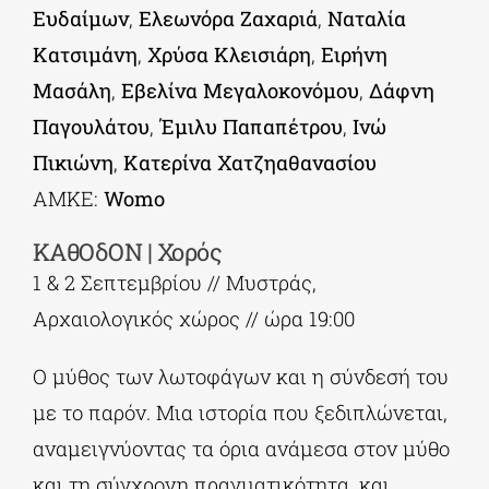
Ευδαίμων
,
Ελεωνόρα Ζαχαριά
,
Ναταλία
Κατσιμάνη
,
Χρύσα Κλεισιάρη
,
Ειρήνη
Μασάλη
,
Εβελίνα Μεγαλοκονόμου
,
Δάφνη
Παγουλάτου
,
Έμιλυ Παπαπέτρου
,
Ινώ
Πικιώνη
,
Κατερίνα
Χατζηαθανασίου
ΑΜΚΕ:
Womo
ΚΑθΟδΟΝ
| Χορός
1 & 2 Σεπτεμβρίου // Μυστράς,
Αρχαιολογικός χώρος // ώρα 19:00
Ο μύθος των λωτοφάγων και η σύνδεσή του
με το παρόν. Μια ιστορία που ξεδιπλώνεται,
αναμειγνύοντας τα όρια ανάμεσα στον μύθο
και τη σύγχρονη πραγματικότητα, και