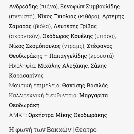
Ανδρεάδης
(πιάνο),
Ξενοφών Συμβουλίδης
(πνευστά),
Νίκος Γκιόλιας
(κιθάρα),
Αρτέμης
Σαμαράς
(βιόλα),
Λευτέρης Γρίβας
(ακορντεόν),
Θεόδωρος Κουέλης
(μπάσο),
Νίκος Σκομόπουλος
(ντραμς),
Στέφανος
Θεοδωράκης – Παπαγγελίδης
(κρουστά)
Ηχοληψία:
Μιχάλης Αλεξάκης
,
Σάκης
Καρασαρίνης
Μουσική επιμέλεια:
Θανάσης Βασιλάς
Καλλιτεχνική διευθύντρια:
Μαργαρίτα
Θεοδωράκη
ΑΜΚΕ:
Ορχήστρα Μίκης Θεοδωράκης
Η φωνή των Βακχών | Θέατρο