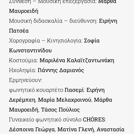
Σύνθεση – Μουσική επεξεργασία:
Μάρθα
Μαυροειδή
Μουσική διδασκαλία – διεύθυνση:
Ειρήνη
Πατσέα
Χορογραφία – Κινησιολογία:
Σοφία
Κωνσταντινίδου
Κοστούμια:
Μαριλένα Καλαϊτζαντωνάκη
Ηχοληψία:
Γιάννης Δαμιανός
Ερμηνεύουν:
φωνητικό κουαρτέτο
Γιασεμί
:
Ειρήνη
Δερέμπεη
,
Μαρία Μελαχροινού
,
Μάρθα
Μαυροειδή
,
Τάσος Πούλιος
Γυναικείο φωνητικό σύνολο
CΗÓRES
:
Δέσποινα Γεώργα
,
Ματίνα Γλενή
,
Αναστασία