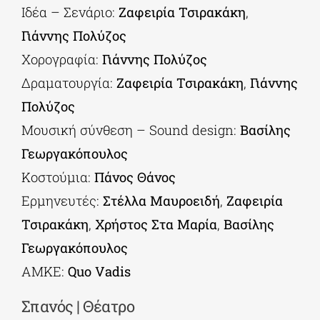
Ιδέα – Σενάριο:
Ζαφειρία Τσιρακάκη
,
Γιάννης Πολύζος
Χορογραφία:
Γιάννης Πολύζος
Δραματουργία:
Ζαφειρία Τσιρακάκη
,
Γιάννης
Πολύζος
Μουσική σύνθεση – Sound design:
Βασίλης
Γεωργακόπουλος
Κοστούμια:
Πάνος Θάνος
Ερμηνευτές:
Στέλλα Μαυροειδή
,
Ζαφειρία
Τσιρακάκη
,
Χρήστος Στα Μαρία
,
Βασίλης
Γεωργακόπουλος
ΑΜΚΕ:
Quo Vadis
Σπανός | Θέατρο