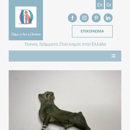
Skip
En
Gr
to
content
ΕΠΙΚΟΙΝΩΝΙΑ
Τέχνες, Γράμματα, Πολιτισμός στην Ελλάδα
Toggle
Navigation
ΝΕΑ
ΕΝΤΥΠΗ ΕΚΔΟΣΗ
ΒΙΒΛΙΟΘΗΚΗ
ΜΕΤΑΠΤΥΧΙΑΚΑ