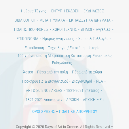
Ημέρες Τέχνης
ΕΝΤΥΠΗ ΕΚΔΟΣΗ
ΕΚΔΗΛΩΣΕΙΣ
ΒΙΒΛΙΟΘΗΚΗ
ΜΕΤΑΠΤΥΧΙΑΚΑ
ΕΚΠΑΙΔΕΥΤΙΚΑ ΙΔΡΥΜΑΤΑ
ΠΟΛΙΤΙΣΤΙΚΟΙ ΦΟΡΕΙΣ
ΧΩΡΟΙ ΤΕΧΝΗΣ
ΔΗΜΟΙ
Αγγελίες
ΕΠΙΚΟΙΝΩΝΙΑ
Ημέρες Ανάγνωσης
Χώροι & Συλλογές
Εκπαίδευση
Τεχνολογία / Επιστήμη
Ιστορία
100 χρόνια από τη Μικρασιατική Καταστροφή. Επετειακές
Εκδηλώσεις.
Άστεα
Πέρα από την πόλη
Πέρα από τη χώρα
Προκηρύξεις & Διαγωνισμοί
Διαγωνισμοί
ΝΕΑ
ART & SCIENCE AREAS
1821-2021 Επέτειος
1821-2021 Anniversary
ΑΡΧΙΚΗ
ΑΡΧΙΚΗ – En
ΟΡΟΙ ΧΡΗΣΗΣ
–
ΠΟΛΙΤΙΚΗ ΑΠΟΡΡΗΤΟΥ