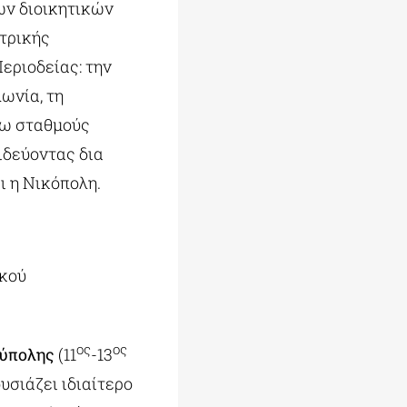
ων διοικητικών
τρικής
εριοδείας: την
ωνία, τη
νω σταθμούς
ιδεύοντας δια
ι η Νικόπολη.
ικού
ος
ος
ούπολης
(11
-13
υσιάζει ιδιαίτερο