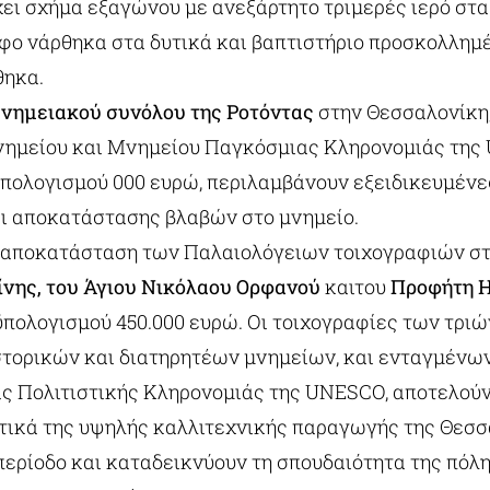
χει σχήμα εξαγώνου με ανεξάρτητο τριμερές ιερό στα
φο νάρθηκα στα δυτικά και βαπτιστήριο προσκολλημέ
θηκα.
νημειακού συνόλου της Ροτόντας
στην Θεσσαλονίκη,
νημείου και Μνημείου Παγκόσμιας Κληρονομιάς της
ϋπολογισμού 000 ευρώ, περιλαμβάνουν εξειδικευμέν
ι αποκατάστασης βλαβών στο μνημείο.
 αποκατάσταση των Παλαιολόγειων τοιχογραφιών στ
ίνης, του Άγιου Νικόλαου Ορφανού
καιτου
Προφήτη Η
πολογισμού 450.000 ευρώ. Οι τοιχογραφίες των τριώ
τορικών και διατηρητέων μνημείων, και ενταγμένω
ς Πολιτιστικής Κληρονομιάς της UNESCO, αποτελούν
ικά της υψηλής καλλιτεχνικής παραγωγής της Θεσσ
περίοδο και καταδεικνύουν τη σπουδαιότητα της πόλ