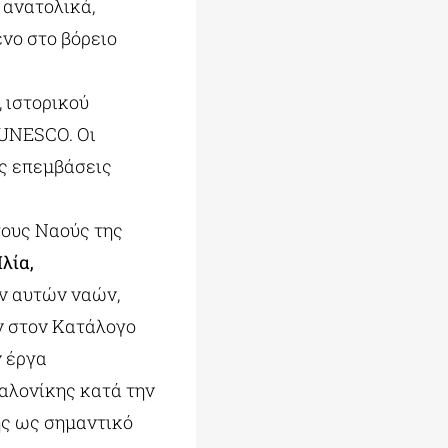
 ανατολικά,
νο στο βόρειο
 ιστορικού
 UNESCO. Οι
ες επεμβάσεις
ους Ναούς της
λία,
ν αυτών ναών,
ν στον Κατάλογο
 έργα
αλονίκης κατά την
ης ως σημαντικό