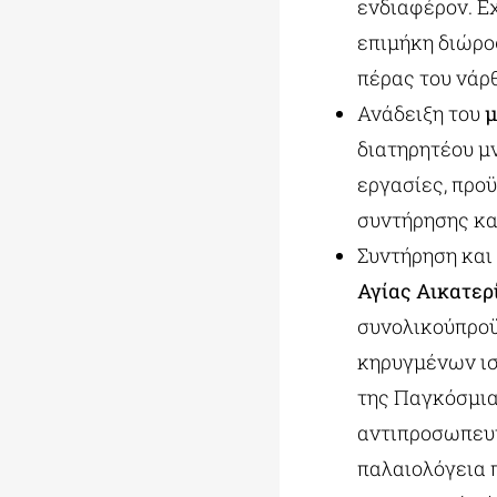
ενδιαφέρον. Ε
επιμήκη διώρο
πέρας του νάρ
Ανάδειξη του
μ
διατηρητέου μ
εργασίες, προ
συντήρησης κα
Συντήρηση και
Αγίας Αικατερ
συνολικούπροϋ
κηρυγμένων ισ
της Παγκόσμια
αντιπροσωπευτ
παλαιολόγεια 