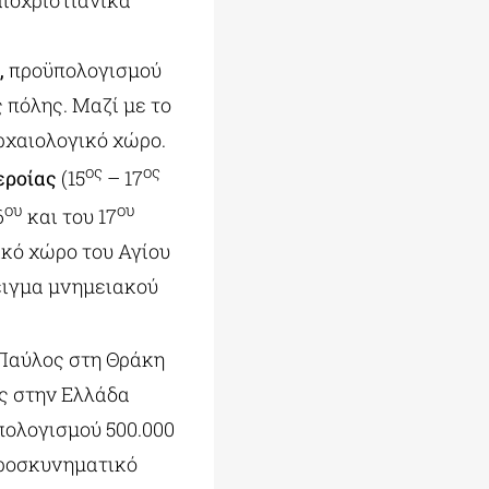
αιοχριστιανικά
,
προϋπολογισμού
 πόλης. Μαζί με το
ρχαιολογικό χώρο.
ος
ος
εροίας
(15
– 17
ου
ου
6
και του 17
ικό χώρο του Αγίου
ειγμα μνημειακού
 Παύλος στη Θράκη
υς στην Ελλάδα
πολογισμού 500.000
προσκυνηματικό