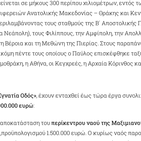
είνεται σε μήκους 300 περίπου χιλιομέτρων, εντός τ
ιφερειών Ανατολικής Μακεδονίας – Θράκης και Κεν
εριλαμβάνοντας τους σταθμούς της Β΄ Αποστολικής Π
 Νεάπολη), τους Φιλίππους, την Αμφίπολη, την Απολλ
τη Βέροια και τη Μεθώνη της Πιερίας. Στους παραπά
ακόμη πέντε τους οποίους ο Παύλος επισκέφθηκε ταξ
μοθράκη, η Αθήνα, οι Κεγχρεές, η Αρχαία Κόρινθος κα
γνατία Οδός»
, έχουν ενταχθεί έως τώρα έργα συνολ
900.000 ευρώ
:
 αποκατάσταση του
περίκεντρου ναού της Μαξιμιαν
η,προϋπολογισμού 1.500.000 ευρώ. Ο κυρίως ναός παρο