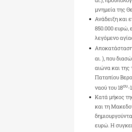
αι.), προϋπολο
μνημεία της Θ
Ανάδειξη και 
850.000 ευρώ, 
λεγόμενο αγία
Αποκατάσταση 
αι. ), που δια
αιώνα και της 
Παταπίου Βερο
ου
ναού του 18
-
Κατά μήκος τη
και τη Μακεδον
δημιουργούντα
ευρώ. Η συγκε