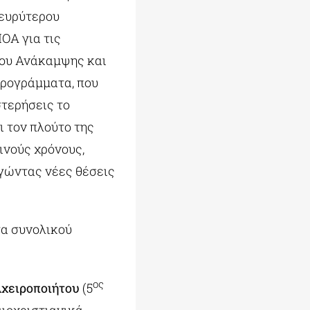
 ευρύτερου
ΟΑ για τις
ίου Ανάκαμψης και
προγράμματα, που
στερήσεις το
ι τον πλούτο της
ινούς χρόνους,
ργώντας νέες θέσεις
γα συνολικού
ος
χειροποιήτου
(5