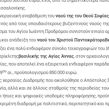
γισμού 500.000 ευρώ, ενός από τα σημαντικότερα παλ
εσσαλονίκης.
ενεργειακή αναβάθμιση του
ναού της του Θεού Σοφίας
ενός από τους σπουδαιότερους βυζαντινούς ναούς της
σμα του Αγίου Ιωάννη Προδρόμου συνιστούν ενιαίο α
και ανάδειξη του
ναού του Χριστού Παντοκράτορα
Β
σώζει ένα πολύ ενδιαφέρον σύνολο τοιχογραφιών του 1
τρίκλιτης
βασιλικής της Αγίας Άννας
, στον αρχαιολογ
ίας, που αποτελεί ένα εξαιρετικά ενδιαφέρον παράδ
ου
19
αι., προϋπολογισμού 850.000 ευρώ.
ς χερσαίας Διαδρομής που ακολούθησε ο Απόστολος
ία, αλλά και σε άλλους σταθμούς της περιοδείας το
ι ήπιες και ψηφιακές υποδομές πληροφόρησης, προϋ
κριμένη διαδρομή με πολιτιστικό, περιπατητικό και 