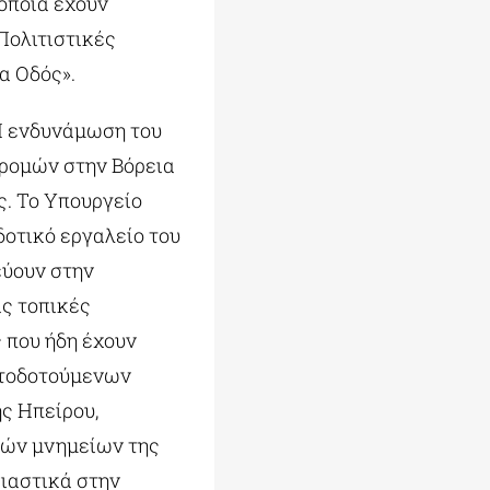
 οποία έχουν
Πολιτιστικές
α Οδός».
Η ενδυνάμωση του
δρομών στην Βόρεια
. Το Υπουργείο
δοτικό εργαλείο του
εύουν στην
ις τοπικές
 που ήδη έχουν
ατοδοτούμενων
ς Ηπείρου,
κών μνημείων της
ιαστικά στην