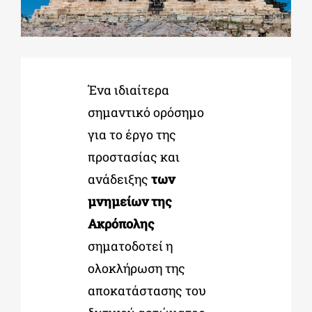
ΔΙΔΑΚΤΟΡΙΚΑ
Ένα ιδιαίτερα
ΕΚΠΑΙΔΕΥΤΙΚΑ ΙΔΡΥΜΑΤΑ
σημαντικό ορόσημο
για το έργο της
ΠΟΛΙΤΙΣΤΙΚΟΙ ΦΟΡΕΙΣ
προστασίας και
ανάδειξης
των
ΧΩΡΟΙ ΤΕΧΝΗΣ
μνημείων της
Ακρόπολης
ΔΗΜΟΙ
σηματοδοτεί η
ολοκλήρωση της
ΕΚΔΗΛΩΣΕΙΣ
αποκατάστασης του