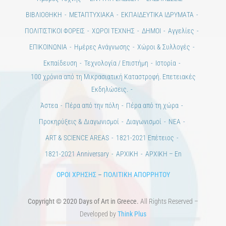
ΒΙΒΛΙΟΘΗΚΗ
ΜΕΤΑΠΤΥΧΙΑΚΑ
ΕΚΠΑΙΔΕΥΤΙΚΑ ΙΔΡΥΜΑΤΑ
ΠΟΛΙΤΙΣΤΙΚΟΙ ΦΟΡΕΙΣ
ΧΩΡΟΙ ΤΕΧΝΗΣ
ΔΗΜΟΙ
Αγγελίες
ΕΠΙΚΟΙΝΩΝΙΑ
Ημέρες Ανάγνωσης
Χώροι & Συλλογές
Εκπαίδευση
Τεχνολογία / Επιστήμη
Ιστορία
100 χρόνια από τη Μικρασιατική Καταστροφή. Επετειακές
Εκδηλώσεις.
Άστεα
Πέρα από την πόλη
Πέρα από τη χώρα
Προκηρύξεις & Διαγωνισμοί
Διαγωνισμοί
ΝΕΑ
ART & SCIENCE AREAS
1821-2021 Επέτειος
1821-2021 Anniversary
ΑΡΧΙΚΗ
ΑΡΧΙΚΗ – En
ΟΡΟΙ ΧΡΗΣΗΣ
–
ΠΟΛΙΤΙΚΗ ΑΠΟΡΡΗΤΟΥ
Copyright © 2020 Days of Art in Greece.
All Rights Reserved –
Developed by
Think Plus