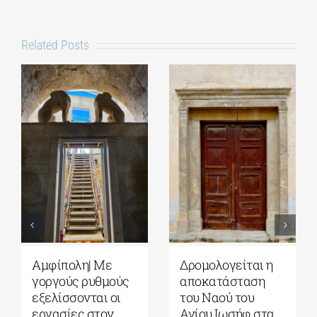
Related Posts
Αμφίπολη| Με
Δρομολογείται η
γοργούς ρυθμούς
αποκατάσταση
εξελίσσονται οι
του Ναού του
εργασίες στον
Αγίου Ιωσήφ στα