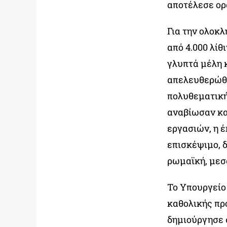
αποτέλεσε ορ
Για την ολοκ
από 4.000 λί
γλυπτά μέλη 
απελευθερώθη
πολυθεματική
αναβίωσαν κα
εργασιών, η 
επισκέψιμο, δ
ρωμαϊκή, μεσ
Το Υπουργείο
καθολικής πρ
δημιούργησε 