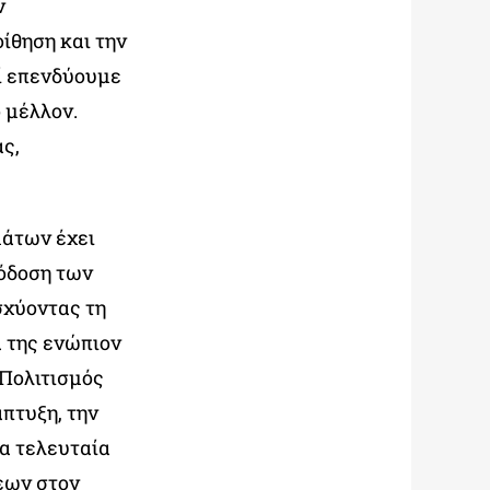
ν
ίθηση και την
τί επενδύουμε
 μέλλον.
ς,
μάτων έχει
πόδοση των
σχύοντας τη
α της ενώπιον
 Πολιτισμός
άπτυξη, την
τα τελευταία
εων στον