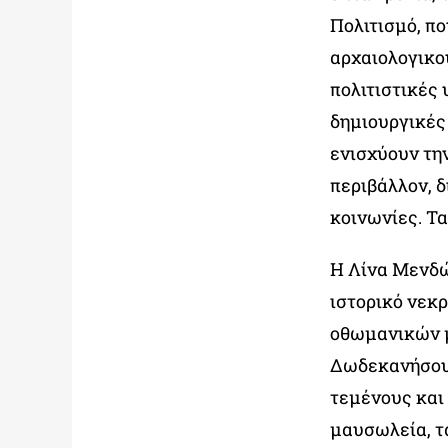
Πολιτισμό, πο
αρχαιολογικού
πολιτιστικές 
δημιουργικές
ενισχύουν την
περιβάλλον, 
κοινωνίες. Τ
Η Λίνα Μενδώ
ιστορικό νεκ
οθωμανικών μ
Δωδεκανήσου 
τεμένους και
μαυσωλεία, τ