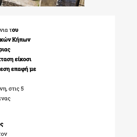
νια τ
ου
ικών Κήπων
ριας
κταση είκοσι
μεση επαφή με
η, στις 5
ένας
ος
τον