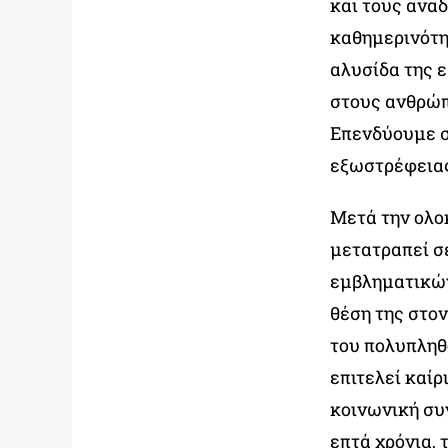
και τους ανα
καθημερινότη
αλυσίδα της 
στους ανθρώπ
Επενδύουμε σ
εξωστρέφειας
Μετά την ολο
μετατραπεί σε
εμβληματικών
θέση της στον
του πολυπληθ
επιτελεί καίρ
κοινωνική συ
επτά χρόνια,