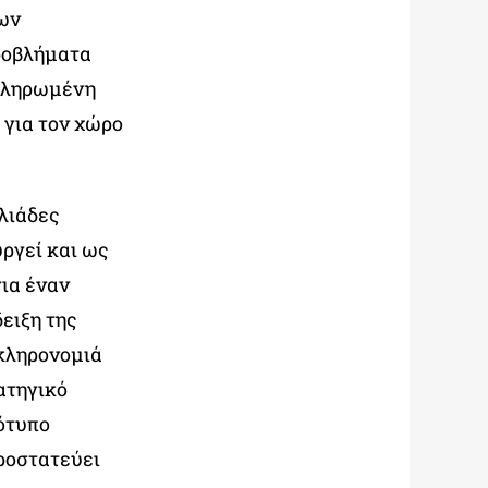
των
ροβλήματα
οκληρωμένη
 για τον χώρο
ιλιάδες
υργεί και ως
ια έναν
ειξη της
 κληρονομιά
ατηγικό
ότυπο
προστατεύει