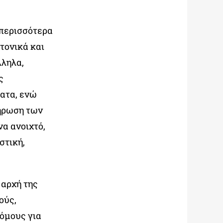
 περισσότερα
τονικά και
λληλα,
ς
ατα, ενώ
λήρωση των
α ανοιχτό,
στική,
 αρχή της
ούς,
όμους για