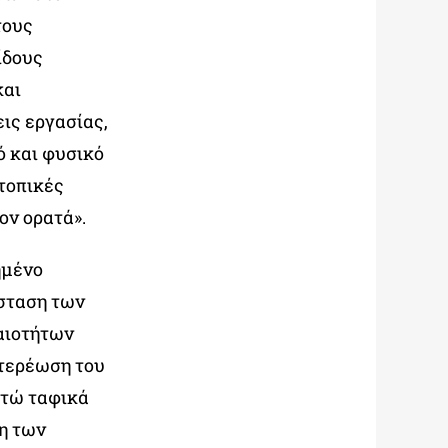
τους
ίδους
και
ις εργασίας,
ό και φυσικό
τοπικές
ον ορατά».
ημένο
άσταση των
αιοτήτων
στερέωση του
κτώ ταφικά
ση των