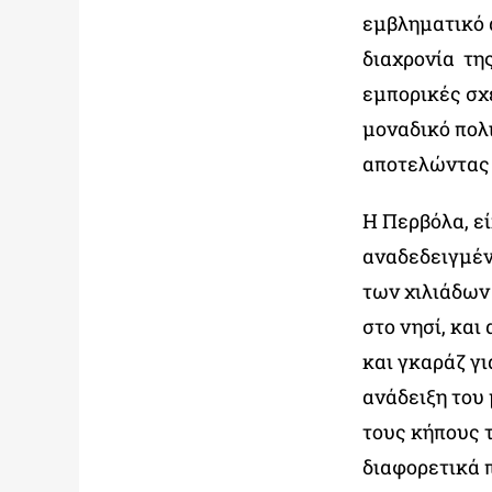
εμβληματικό 
διαχρονία της
εμπορικές σχ
μοναδικό πολι
αποτελώντας 
Η Περβόλα, εί
αναδεδειγμέν
των χιλιάδων
στο νησί, και
και γκαράζ γ
ανάδειξη του
τους κήπους 
διαφορετικά 