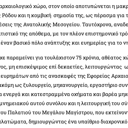
αρχαιολογικό χώρο, στον οποίο αποτυπώνεται η μακ
 Ρόδου και η κομβική σημασία της, ως πέρασμα για 
έσεις της Ανατολικής Μεσογείου. Ταυτόχρονα, αναδε
τιστικό της απόθεμα, με τον πλέον επιστημονικό τρό
έναν βασικό πόλο ανάπτυξης και ευημερίας για το ν
χε παραμείνει για τουλάχιστον 75 χρόνια, αθέατος χ
ος, μη επισκέψιμος επί δεκαετίες, λειτουργώντας 
 ευρημάτων από τις ανασκαφές της Εφορείας Αρχαι
 ακόμη ως ξυλουργείο, μηχανουργείο, εργαστήριο συ
ια ενεργά και κατεστραμμένα οχήματα και βαρέα μη
 μνημειακού αυτού συνόλου και η λειτουργική του σ
του Παλατιού του Μεγάλου Μαγίστρου, που εκτείνον
πλατώματα, δημιουργώντας ένα υπαίθριο διαχρονικό