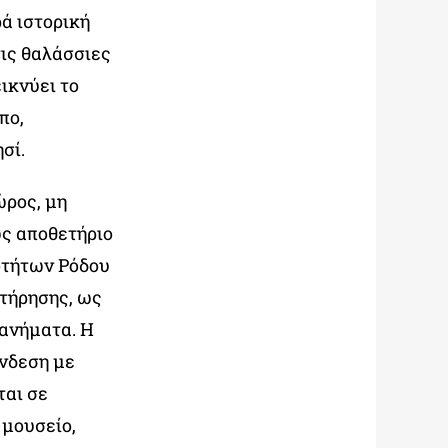
ρά ιστορική
τις θαλάσσιες
ικνύει το
πο,
ησί.
ώρος, μη
ως αποθετήριο
οτήτων Ρόδου
ντήρησης, ως
χανήματα. Η
ύνδεση με
ται σε
 μουσείο,