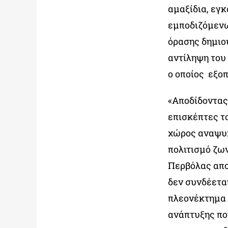
αμαξίδια, εγ
εμποδιζόμενω
όρασης δημιο
αντίληψη του 
ο οποίος εξο
«Αποδίδοντας»
επισκέπτες το
χώρος αναψυχ
πολιτισμό ζων
Περβόλας αποτ
δεν συνδέετα
πλεονέκτημα 
ανάπτυξης πο