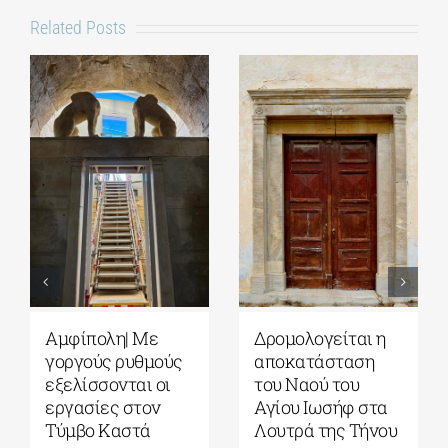
Related Posts
Αυγουστιάτικη
Πέλλα|
Πανσέληνος 2026:
Αποκαταστάθηκε
Η Σελήνη από
το Κάστρο των
τους αρχαίους
Μογλενών
μύθους στα
4 Αυγούστου, 2026
|
0