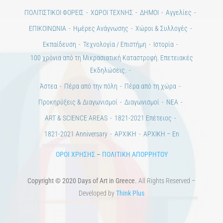
Ημέρες Τέχνης
ΕΝΤΥΠΗ ΕΚΔΟΣΗ
ΕΚΔΗΛΩΣΕΙΣ
ΒΙΒΛΙΟΘΗΚΗ
ΜΕΤΑΠΤΥΧΙΑΚΑ
ΕΚΠΑΙΔΕΥΤΙΚΑ ΙΔΡΥΜΑΤΑ
ΠΟΛΙΤΙΣΤΙΚΟΙ ΦΟΡΕΙΣ
ΧΩΡΟΙ ΤΕΧΝΗΣ
ΔΗΜΟΙ
Αγγελίες
ΕΠΙΚΟΙΝΩΝΙΑ
Ημέρες Ανάγνωσης
Χώροι & Συλλογές
Εκπαίδευση
Τεχνολογία / Επιστήμη
Ιστορία
100 χρόνια από τη Μικρασιατική Καταστροφή. Επετειακές
Εκδηλώσεις.
Άστεα
Πέρα από την πόλη
Πέρα από τη χώρα
Προκηρύξεις & Διαγωνισμοί
Διαγωνισμοί
ΝΕΑ
ART & SCIENCE AREAS
1821-2021 Επέτειος
1821-2021 Anniversary
ΑΡΧΙΚΗ
ΑΡΧΙΚΗ – En
ΟΡΟΙ ΧΡΗΣΗΣ
–
ΠΟΛΙΤΙΚΗ ΑΠΟΡΡΗΤΟΥ
Copyright © 2020 Days of Art in Greece.
All Rights Reserved –
Developed by
Think Plus