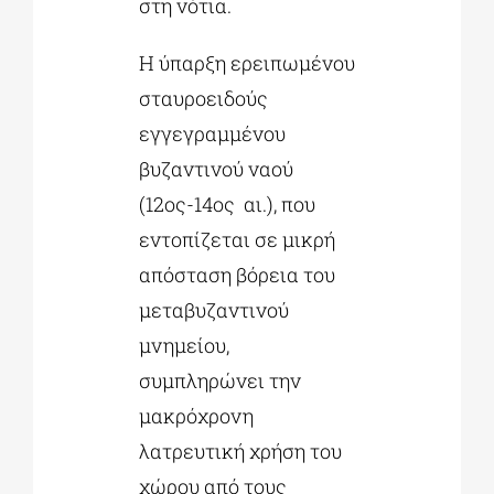
στη νότια.
Η ύπαρξη ερειπωμένου
σταυροειδούς
εγγεγραμμένου
βυζαντινού ναού
(12ος-14ος αι.), που
εντοπίζεται σε μικρή
απόσταση βόρεια του
μεταβυζαντινού
μνημείου,
συμπληρώνει την
μακρόχρονη
λατρευτική χρήση του
χώρου από τους