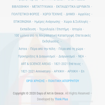
ΒΙΒΛΙΟΘΗΚΗ
ΜΕΤΑΠΤΥΧΙΑΚΑ
ΕΚΠΑΙΔΕΥΤΙΚΑ ΙΔΡΥΜΑΤΑ
ΠΟΛΙΤΙΣΤΙΚΟΙ ΦΟΡΕΙΣ
ΧΩΡΟΙ ΤΕΧΝΗΣ
ΔΗΜΟΙ
Αγγελίες
ΕΠΙΚΟΙΝΩΝΙΑ
Ημέρες Ανάγνωσης
Χώροι & Συλλογές
Εκπαίδευση
Τεχνολογία / Επιστήμη
Ιστορία
100 χρόνια από τη Μικρασιατική Καταστροφή. Επετειακές
Εκδηλώσεις.
Άστεα
Πέρα από την πόλη
Πέρα από τη χώρα
Προκηρύξεις & Διαγωνισμοί
Διαγωνισμοί
ΝΕΑ
ART & SCIENCE AREAS
1821-2021 Επέτειος
1821-2021 Anniversary
ΑΡΧΙΚΗ
ΑΡΧΙΚΗ – En
ΟΡΟΙ ΧΡΗΣΗΣ
–
ΠΟΛΙΤΙΚΗ ΑΠΟΡΡΗΤΟΥ
Copyright © 2020 Days of Art in Greece.
All Rights Reserved –
Developed by
Think Plus