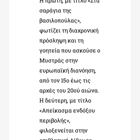
Η πρώτη, με τίτλο «Στα
σαράγια της
βασιλοπούλας»,
φωτίζει τη διαχρονική
πρόσληψη και τη
γοητεία που ασκούσε ο
Μυστράς στην
ευρωπαϊκή διανόηση,
από τον 15ο έως τις
αρχές του 20ού αιώνα.
Η δεύτερη, με τίτλο
«Απείκασμα ενδόξου
περιβολής»,
φιλοξενείται στην