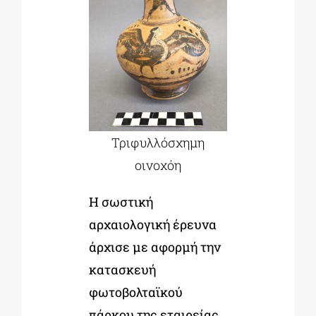
Τριφυλλόσχημη
οινοχόη
Η σωστική
αρχαιολογική έρευνα
άρχισε με αφορμή την
κατασκευή
φωτοβολταϊκού
πάρκου της εταιρείας