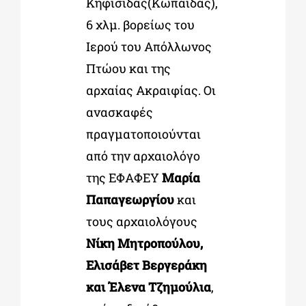
Κηφισίδας(Κωπαΐδας),
6 χλμ. βορείως του
Ιερού του Απόλλωνος
Πτώου και της
αρχαίας Ακραιφίας. Οι
ανασκαφές
πραγματοποιούνται
από την αρχαιολόγο
της ΕΦΑΦΕΥ
Μαρία
Παπαγεωργίου
και
τους αρχαιολόγους
Νίκη Μητροπούλου,
Ελισάβετ Βεργεράκη
και Έλενα Τζημούλια
,