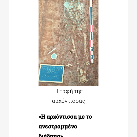
Η ταφή της
αρχόντισσας
«Η αρχόντισσα με το
ανεστραμμένο
διάδημα».