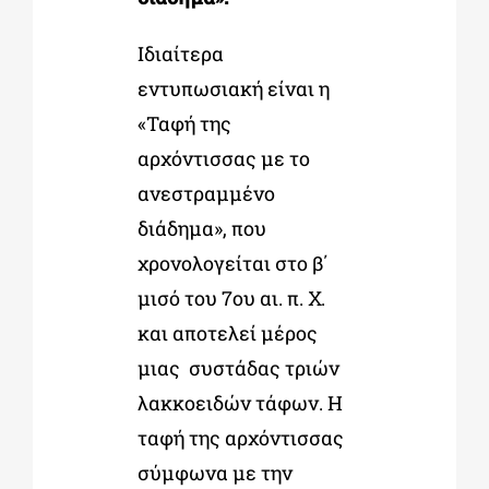
Ιδιαίτερα
εντυπωσιακή είναι η
«Ταφή της
αρχόντισσας με το
ανεστραμμένο
διάδημα», που
χρονολογείται στο β΄
μισό του 7
ου
αι. π. Χ.
και αποτελεί μέρος
μιας συστάδας τριών
λακκοειδών τάφων. Η
ταφή της αρχόντισσας
σύμφωνα με την