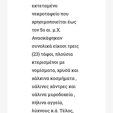
εκτεταμένο
νεκροταφείο που
χρησιμοποιείται έως
τον 5ο αι. μ.Χ.
Ανασκάφηκαν
συνολικά είκοσι τρεις
(23) τάφοι, πλούσια
κτερισμένοι με
νομίσματα, χρυσά και
χάλκινα κοσμήματα ,
υάλινες χάντρες και
υάλινα μυροδοχεία ,
πήλινα αγγεία,
λύχνους κ.ά. Τέλος,