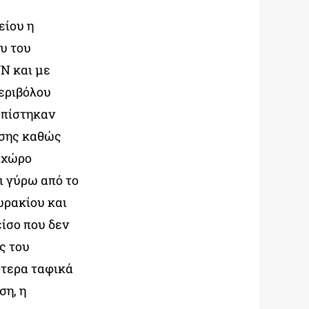
είου η
υ του
Ν και με
εριβόλου
τοπίστηκαν
ησης καθώς
ν χώρο
ι γύρω από το
ωρακίου και
ίσο που δεν
ς του
ότερα ταφικά
ση, η