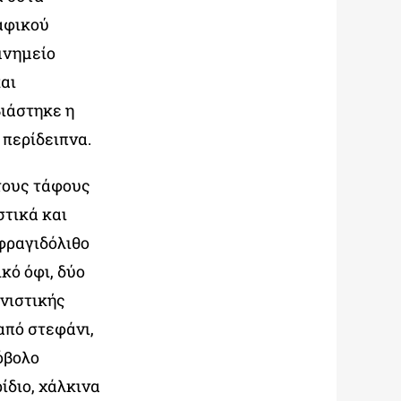
ταφικού
 μνημείο
και
ιάστηκε η
 περίδειπνα.
τους τάφους
στικά και
φραγιδόλιθο
κό όφι, δύο
νιστικής
από στεφάνι,
όβολο
ίδιο, χάλκινα