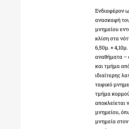
Ενδιαφέρον ω
ανασκαφή του
μνημείου εντ
κλίση στα νό
6,50μ. × 4,10
αναθήματα – 
και τμήμα απ
ιδιαίτερης λα
ταφικό μνημε
τμήμα κορμού
αποκλείεται 
μνημείου, όπ
μνημεία στον