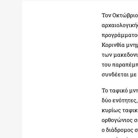
Τον Οκτώβριο
αρχαιολογικής
προγράμματος
Κορινθία μνη
των μακεδον
του παραπέμπ
συνδέεται με 
Το ταφικό μν
δύο ενότητες,
κυρίως ταφικό
ορθογώνιος σ
ο διάδρομος 