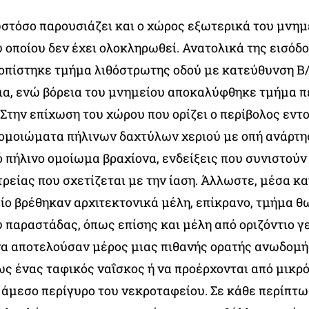
στόσο παρουσιάζει και ο χώρος εξωτερικά του μνημ
 οποίου δεν έχει ολοκληρωθεί. Ανατολικά της εισόδο
οπίστηκε τμήμα λιθόστρωτης οδού με κατεύθυνση Β/
τια, ενώ βόρεια του μνημείου αποκαλύφθηκε τμήμα π
μ. Στην επίχωση του χώρου που ορίζει ο περίβολος εν
ομοιώματα πήλινων δαχτύλων χεριού με οπή ανάρτ
ό πήλινο ομοίωμα βραχίονα, ενδείξεις που συνιστού
τρείας που σχετίζεται με την ίαση
. Άλλωστε, μέσα κα
ίο βρέθηκαν αρχιτεκτονικά μέλη, επίκρανο, τμήμα θ
 παραστάδας, όπως επίσης και μέλη από οριζόντιο γε
να αποτελούσαν μέρος μιας πιθανής ορατής ανωδομή
ως ένας ταφικός ναΐσκος ή να προέρχονται από μικρ
 άμεσο περίγυρο του νεκροταφείου. Σε κάθε περίπτω