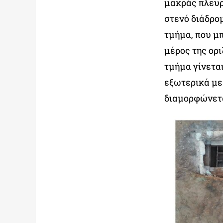
μακράς πλευρ
στενό διάδρομ
τμήμα, που μ
μέρος της ορι
τμήμα γίνετα
εξωτερικά με
διαμορφώνετα