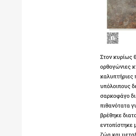
Στον κυρίως 
ορθογώνιες κτ
καλυπτήριες 
υπόλοιπους δ
σαρκοφάγο δι
πιθανότατα γ
βρέθηκε διατ
εντοπίστηκε 
ζώα και μετα