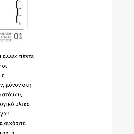
ι άλλες πέντε
 οι
υς
ν, μόνον στη
 ατόμου,
ογικό υλικό
άγου
ά οικόσιτα
ά οστά