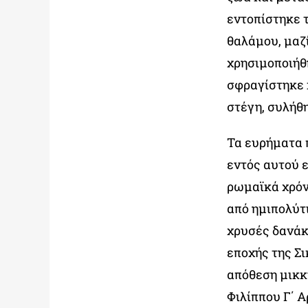
εντοπίστηκε 
θαλάμου, μαζί
χρησιμοποιήθη
σφραγίστηκε 
στέγη, συλήθ
Τα ευρήματα 
εντός αυτού ε
ρωμαϊκά χρόν
από ημιπολύτι
χρυσές δανάκ
εποχής της Σ
απόθεση μικκ
Φιλίππου Γ΄ Α