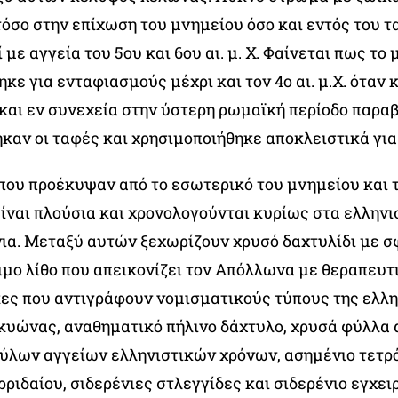
τόσο στην επίχωση του μνημείου όσο και εντός του 
 με αγγεία του 5ου και 6ου αι. μ. Χ. Φαίνεται πως το
κε για ενταφιασμούς μέχρι και τον 4ο αι. μ.Χ. όταν 
και εν συνεχεία στην ύστερη ρωμαϊκή περίοδο παραβ
ηκαν οι ταφές και χρησιμοποιήθηκε αποκλειστικά για
που προέκυψαν από το εσωτερικό του μνημείου και 
ίναι πλούσια και χρονολογούνται κυρίως στα ελληνι
ια. Μεταξύ αυτών ξεχωρίζουν χρυσό δαχτυλίδι με σ
μο λίθο που απεικονίζει τον Απόλλωνα με θεραπευτι
ες που αντιγράφουν νομισματικούς τύπους της ελλη
ικυώνας, αναθηματικό πήλινο δάχτυλο, χρυσά φύλλα 
ύλων αγγείων ελληνιστικών χρόνων, ασημένιο τετρ
ρριδαίου, σιδερένιες στλεγγίδες και σιδερένιο εγχειρ