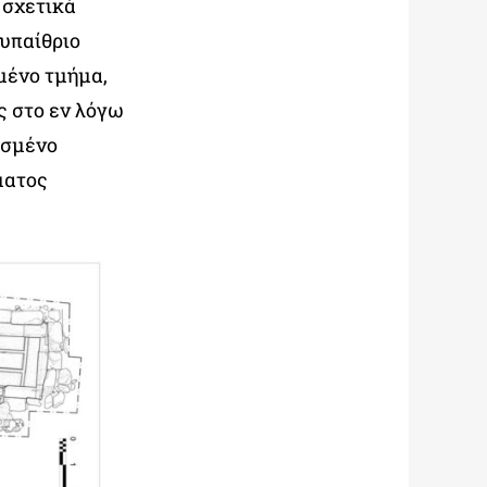
 σχετικά
 υπαίθριο
μένο τμήμα,
ς στο εν λόγω
ισμένο
ματος