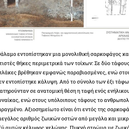
θάλαμο εντοπίστηκαν μια μονολιθική σαρκοφάγος κα
ιστές θήκες περιμετρικά των τοίχων: Σε δύο τάφους
πλάκες βρέθηκαν εμφανώς παραβιασμένες, ενώ στο
εν εντοπίστηκε κάλυψη. Από το σύνολο των έξι τάφω
ατηρούνταν σε ανατομική θέση η ταφή ενός ενήλικου
υναίκας, ενώ στους υπόλοιπους τάφους το ανθρωπολ
αραγμένο. Αξιοσημείωτο είναι ότι εντός της σαρκοφ
μεγάλος αριθμός ζωικών οστών από μεγάλα και μικρ
ξύ αυτών κέλυφος χελώνας. Πυκνό στρώμα με ζωικ