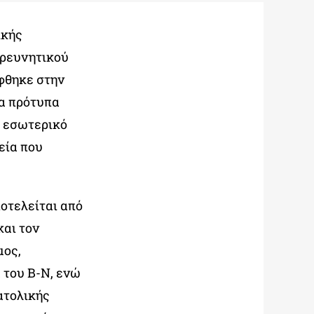
ικής
ερευνητικού
φθηκε στην
τα πρότυπα
ο εσωτερικό
εία που
οτελείται από
και τον
μος,
 του Β-Ν, ενώ
ατολικής