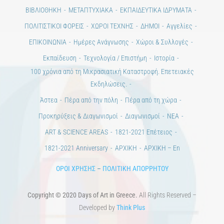
Ημέρες Τέχνης
ΕΝΤΥΠΗ ΕΚΔΟΣΗ
ΕΚΔΗΛΩΣΕΙΣ
ΒΙΒΛΙΟΘΗΚΗ
ΜΕΤΑΠΤΥΧΙΑΚΑ
ΕΚΠΑΙΔΕΥΤΙΚΑ ΙΔΡΥΜΑΤΑ
ΠΟΛΙΤΙΣΤΙΚΟΙ ΦΟΡΕΙΣ
ΧΩΡΟΙ ΤΕΧΝΗΣ
ΔΗΜΟΙ
Αγγελίες
ΕΠΙΚΟΙΝΩΝΙΑ
Ημέρες Ανάγνωσης
Χώροι & Συλλογές
Εκπαίδευση
Τεχνολογία / Επιστήμη
Ιστορία
100 χρόνια από τη Μικρασιατική Καταστροφή. Επετειακές
Εκδηλώσεις.
Άστεα
Πέρα από την πόλη
Πέρα από τη χώρα
Προκηρύξεις & Διαγωνισμοί
Διαγωνισμοί
ΝΕΑ
ART & SCIENCE AREAS
1821-2021 Επέτειος
1821-2021 Anniversary
ΑΡΧΙΚΗ
ΑΡΧΙΚΗ – En
ΟΡΟΙ ΧΡΗΣΗΣ
–
ΠΟΛΙΤΙΚΗ ΑΠΟΡΡΗΤΟΥ
Copyright © 2020 Days of Art in Greece.
All Rights Reserved –