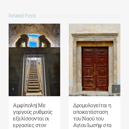
Related Posts
Αυγουστιάτικη
Πέλλα|
Πανσέληνος 2026:
Αποκαταστάθηκε
Η Σελήνη από
το Κάστρο των
τους αρχαίους
Μογλενών