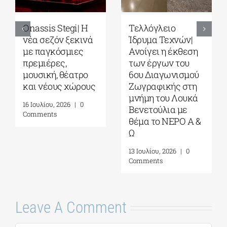
Onassis Stegi| H
Τελλόγλειο
νέα σεζόν ξεκινά
Ίδρυμα Τεχνών|
με παγκόσμιες
Ανοίγει η έκθεση
πρεμιέρες,
των έργων του
μουσική, θέατρο
6ου Διαγωνισμού
και νέους χώρους
Ζωγραφικής στη
μνήμη του Λουκά
16 Ιουλίου, 2026
|
0
Βενετούλια με
Comments
θέμα το ΝΕΡΟ Α &
Ω
13 Ιουλίου, 2026
|
0
Comments
Leave A Comment