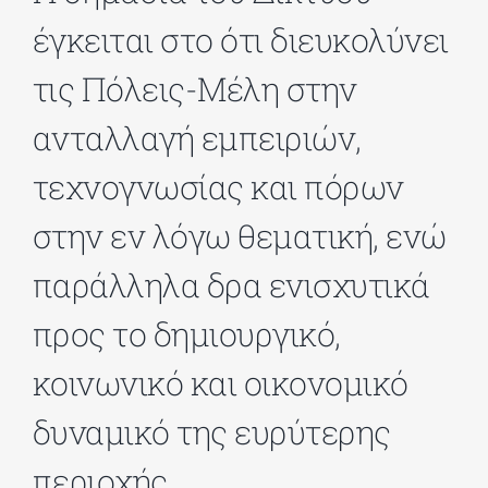
έγκειται στο ότι διευκολύνει
ΔΙΔΑΚΤΟΡΙΚΑ
τις Πόλεις-Μέλη στην
ανταλλαγή εμπειριών,
ΕΚΠΑΙΔΕΥΤΙΚΑ ΙΔΡΥΜΑΤΑ
τεχνογνωσίας και πόρων
ΠΟΛΙΤΙΣΤΙΚΟΙ ΦΟΡΕΙΣ
στην εν λόγω θεματική, ενώ
παράλληλα δρα ενισχυτικά
ΧΩΡΟΙ ΤΕΧΝΗΣ
προς το δημιουργικό,
ΔΗΜΟΙ
κοινωνικό και οικονομικό
δυναμικό της ευρύτερης
ΕΚΔΗΛΩΣΕΙΣ
περιοχής.