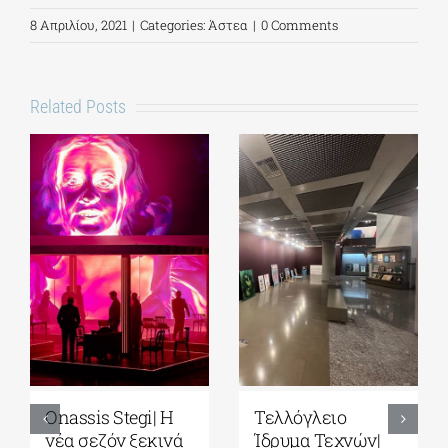
8 Απριλίου, 2021
|
Categories:
Άστεα
|
0 Comments
Related Posts
Onassis Stegi| H
Τελλόγλειο
νέα σεζόν ξεκινά
Ίδρυμα Τεχνών|