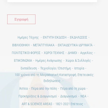
Ημέρες Τέχνης
ΕΝΤΥΠΗ ΕΚΔΟΣΗ
ΕΚΔΗΛΩΣΕΙΣ
ΒΙΒΛΙΟΘΗΚΗ
ΜΕΤΑΠΤΥΧΙΑΚΑ
ΕΚΠΑΙΔΕΥΤΙΚΑ ΙΔΡΥΜΑΤΑ
ΠΟΛΙΤΙΣΤΙΚΟΙ ΦΟΡΕΙΣ
ΧΩΡΟΙ ΤΕΧΝΗΣ
ΔΗΜΟΙ
Αγγελίες
ΕΠΙΚΟΙΝΩΝΙΑ
Ημέρες Ανάγνωσης
Χώροι & Συλλογές
Εκπαίδευση
Τεχνολογία / Επιστήμη
Ιστορία
100 χρόνια από τη Μικρασιατική Καταστροφή. Επετειακές
Εκδηλώσεις.
Άστεα
Πέρα από την πόλη
Πέρα από τη χώρα
Προκηρύξεις & Διαγωνισμοί
Διαγωνισμοί
ΝΕΑ
ART & SCIENCE AREAS
1821-2021 Επέτειος