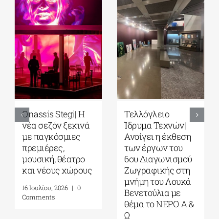
Park your Cinema
Full Moon
– Park your
Sleepover παρέα
Cinema Kids|
με το σινεμά του
Σινεμά κάτω από
Στίβεν
τα αστέρια στο
Σπίλμπεργκ στο
Πάρκο Σταύρος
Κέντρο
Νιάρχος|
Πολιτισμού
Αύγουστος-
Ίδρυμα Σταύρος
Σεπτέμβριος 2026
Νιάρχος (ΚΠΙΣΝ)|
Τετάρτη 29 Ιουλίου