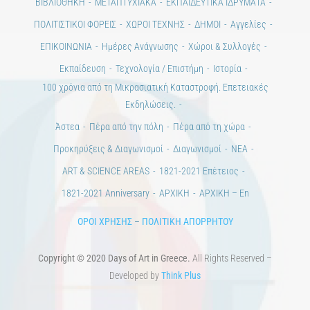
ΒΙΒΛΙΟΘΗΚΗ
ΜΕΤΑΠΤΥΧΙΑΚΑ
ΕΚΠΑΙΔΕΥΤΙΚΑ ΙΔΡΥΜΑΤΑ
ΠΟΛΙΤΙΣΤΙΚΟΙ ΦΟΡΕΙΣ
ΧΩΡΟΙ ΤΕΧΝΗΣ
ΔΗΜΟΙ
Αγγελίες
ΕΠΙΚΟΙΝΩΝΙΑ
Ημέρες Ανάγνωσης
Χώροι & Συλλογές
Εκπαίδευση
Τεχνολογία / Επιστήμη
Ιστορία
100 χρόνια από τη Μικρασιατική Καταστροφή. Επετειακές
Εκδηλώσεις.
Άστεα
Πέρα από την πόλη
Πέρα από τη χώρα
Προκηρύξεις & Διαγωνισμοί
Διαγωνισμοί
ΝΕΑ
ART & SCIENCE AREAS
1821-2021 Επέτειος
1821-2021 Anniversary
ΑΡΧΙΚΗ
ΑΡΧΙΚΗ – En
ΟΡΟΙ ΧΡΗΣΗΣ
–
ΠΟΛΙΤΙΚΗ ΑΠΟΡΡΗΤΟΥ
Copyright © 2020 Days of Art in Greece.
All Rights Reserved –
Developed by
Think Plus