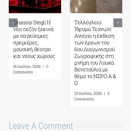
Park your Cinema
Full Moon
– Park your
Sleepover παρέα
Cinema Kids|
με το σινεμά του
Σινεμά κάτω από
Στίβεν
τα αστέρια στο
Σπίλμπεργκ στο
Πάρκο Σταύρος
Κέντρο
Νιάρχος|
Πολιτισμού
Αύγουστος-
Ίδρυμα Σταύρος
Σεπτέμβριος 2026
Νιάρχος (ΚΠΙΣΝ)|
Τετάρτη 29 Ιουλίου
4 Αυγούστου, 2026
|
0
2026
Comments
17 Ιουλίου, 2026
|
0
Comments