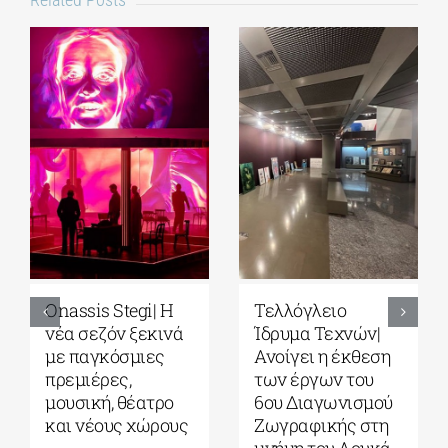
Park your Cinema
Full Moon
– Park your
Sleepover παρέα
Cinema Kids|
με το σινεμά του
Σινεμά κάτω από
Στίβεν
τα αστέρια στο
Σπίλμπεργκ στο
Πάρκο Σταύρος
Κέντρο