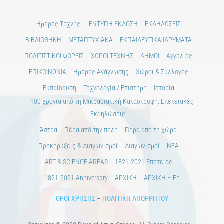
Ημέρες Τέχνης
ΕΝΤΥΠΗ ΕΚΔΟΣΗ
ΕΚΔΗΛΩΣΕΙΣ
ΒΙΒΛΙΟΘΗΚΗ
ΜΕΤΑΠΤΥΧΙΑΚΑ
ΕΚΠΑΙΔΕΥΤΙΚΑ ΙΔΡΥΜΑΤΑ
ΠΟΛΙΤΙΣΤΙΚΟΙ ΦΟΡΕΙΣ
ΧΩΡΟΙ ΤΕΧΝΗΣ
ΔΗΜΟΙ
Αγγελίες
ΕΠΙΚΟΙΝΩΝΙΑ
Ημέρες Ανάγνωσης
Χώροι & Συλλογές
Εκπαίδευση
Τεχνολογία / Επιστήμη
Ιστορία
100 χρόνια από τη Μικρασιατική Καταστροφή. Επετειακές
Εκδηλώσεις.
Άστεα
Πέρα από την πόλη
Πέρα από τη χώρα
Προκηρύξεις & Διαγωνισμοί
Διαγωνισμοί
ΝΕΑ
ART & SCIENCE AREAS
1821-2021 Επέτειος
1821-2021 Anniversary
ΑΡΧΙΚΗ
ΑΡΧΙΚΗ – En
ΟΡΟΙ ΧΡΗΣΗΣ
–
ΠΟΛΙΤΙΚΗ ΑΠΟΡΡΗΤΟΥ