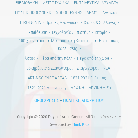
Ημέρες Τέχνης
ΕΝΤΥΠΗ ΕΚΔΟΣΗ
ΕΚΔΗΛΩΣΕΙΣ
ΒΙΒΛΙΟΘΗΚΗ
ΜΕΤΑΠΤΥΧΙΑΚΑ
ΕΚΠΑΙΔΕΥΤΙΚΑ ΙΔΡΥΜΑΤΑ
ΠΟΛΙΤΙΣΤΙΚΟΙ ΦΟΡΕΙΣ
ΧΩΡΟΙ ΤΕΧΝΗΣ
ΔΗΜΟΙ
Αγγελίες
ΕΠΙΚΟΙΝΩΝΙΑ
Ημέρες Ανάγνωσης
Χώροι & Συλλογές
Εκπαίδευση
Τεχνολογία / Επιστήμη
Ιστορία
100 χρόνια από τη Μικρασιατική Καταστροφή. Επετειακές
Εκδηλώσεις.
Άστεα
Πέρα από την πόλη
Πέρα από τη χώρα
Προκηρύξεις & Διαγωνισμοί
Διαγωνισμοί
ΝΕΑ
ART & SCIENCE AREAS
1821-2021 Επέτειος
1821-2021 Anniversary
ΑΡΧΙΚΗ
ΑΡΧΙΚΗ – En
ΟΡΟΙ ΧΡΗΣΗΣ
–
ΠΟΛΙΤΙΚΗ ΑΠΟΡΡΗΤΟΥ
Copyright © 2020 Days of Art in Greece.
All Rights Reserved –
Developed by
Think Plus