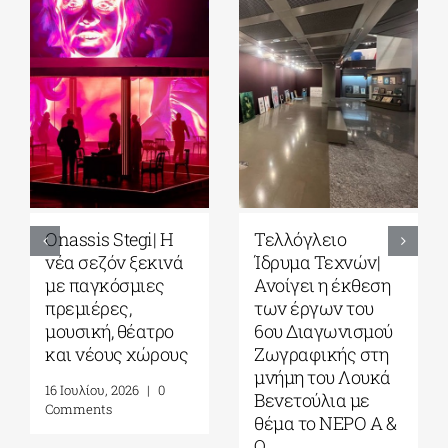
Park your Cinema
Full Moon
– Park your
Sleepover παρέα
Cinema Kids|
με το σινεμά του
Σινεμά κάτω από
Στίβεν
τα αστέρια στο
Σπίλμπεργκ στο
Πάρκο Σταύρος
Κέντρο
Νιάρχος|
Πολιτισμού
Αύγουστος-
Ίδρυμα Σταύρος
Σεπτέμβριος 2026
Νιάρχος (ΚΠΙΣΝ)|
Τετάρτη 29 Ιουλίου