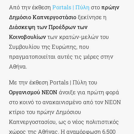
Από την έκθεση
Portals | Πύλη
στο
πρώην
Δημόσιο Καπνεργοστάσιο
ξεκίνησε η
ΔΙΔΑΚΤΟΡΙΚΑ
Διάσκεψη των Προέδρων των
Κοινοβουλίων
των κρατών-μελών του
ΕΚΠΑΙΔΕΥΤΙΚΑ ΙΔΡΥΜΑΤΑ
Συμβουλίου της Ευρώπης, που
πραγματοποιείται αυτές τις μέρες στην
ΠΟΛΙΤΙΣΤΙΚΟΙ ΦΟΡΕΙΣ
Αθήνα.
ΧΩΡΟΙ ΤΕΧΝΗΣ
Με την έκθεση Portals | Πύλη του
Οργανισμού ΝΕΟΝ
άνοιξε για πρώτη φορά
ΔΗΜΟΙ
στο κοινό το ανακαινισμένο από τον ΝΕΟΝ
κτίριο του πρώην Δημόσιου
ΕΚΔΗΛΩΣΕΙΣ
Καπνεργοστασίου, ως ο νέος πολιτιστικός
χώρος της Αθήνας. Η αναμόρφωση 6.500