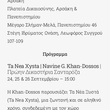
Αρσάκη
Πλατεία Δικαιοσύνης, Αρσάκη &
Πανεπιστημίου
Μέγαρο Σλήμαν-Μελά, Πανεπιστημίου 46
Στέγη Ιδρύματος Ωνάση, Λεωφόρος Συγγρού
107-109
Πρόγραμμα
Ta
Nea
Xysta |
Navine
G.
Khan-
Dossos
|
Πρώην Δικαστήρια Σανταρόζα
24, 25 & 26 Σεπτεμβρίου – 15:00
Η Khan-Dossos παρουσιάζει Τα Νέα Ξυστά
(Ta Nea Xysta), μια ζωντανή και σε αληθινό
χρόνο, συνδεδεμένη με τον χώρο