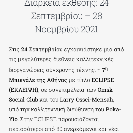
Διάρκεια έκθεσης: 24
Σεπτεμβρίου – 28
ΔΙΔΑΚΤΟΡΙΚΑ
Νοεμβρίου 2021
ΕΚΠΑΙΔΕΥΤΙΚΑ ΙΔΡΥΜΑΤΑ
Στις
24 Σεπτεμβρίου
εγκαινιάστηκε μια από
ΠΟΛΙΤΙΣΤΙΚΟΙ ΦΟΡΕΙΣ
τις μεγαλύτερες διεθνείς καλλιτεχνικές
η
διοργανώσεις σύγχρονης τέχνης, η
7
ΧΩΡΟΙ ΤΕΧΝΗΣ
Μπιενάλε της Αθήνας
με τίτλο
ECLIPSE
(ΕΚΛΕΙΨΗ)
, σε συνεπιμέλεια των
Omsk
ΔΗΜΟΙ
Social
Club
και του
Larry
Ossei-
Mensah
,
υπό την καλλιτεχνική διεύθυνση του
Poka-
ΕΚΔΗΛΩΣΕΙΣ
Yio
. Στην ECLIPSE παρουσιάζονται
περισσότεροι από 80 ανερχόμενοι και νέοι