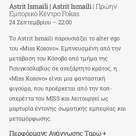
Astrit Ismaili | Astrit Ismaili
| Πρώην
Εμπορικό Κέντρο Fokas
24 Σεπτεμβρίου – 22:00
Tο Astrit Ismaili παρουσιάζει το alter ego
του «Miss Kosovo». Εμπνευσμένη από την
μετάβαση του Κόσοβο από τμήμα της
Γιουγκοσλαβίας σε ανεξάρτητο κράτος, η
«Miss Kosovo» είναι μια φανταστική
φιγούρα, που προέρχεται από την ποπ-
οπερέττα του MISS και λειτουργεί ως
μαρτυρία έντονης σωματικής εμπειρίας και
μεταμόρφωσης.
Περφόρμανς Ανάγνωσης Ταρώ +