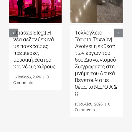
Onassis Stegi| H
Τελλόγλειο
νέα σεζόν ξεκινά
Ίδρυμα Τεχνών|
με παγκόσμιες
Ανοίγει η έκθεση
πρεμιέρες,
των έργων του
μουσική, θέατρο
6ου Διαγωνισμού
και νέους χώρους
Ζωγραφικής στη
μνήμη του Λουκά
16 Ιουλίου, 2026
|
0
Βενετούλια με
Comments
θέμα το ΝΕΡΟ Α &
Ω
13 Ιουλίου, 2026
|
0
Comments