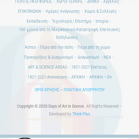
ΠΟΛΙΤΙΣΤΙΚΟΙ ΦΟΡΕΙΣ
ΧΩΡΟΙ ΤΕΧΝΗΣ
ΔΗΜΟΙ
Αγγελίες
ΕΠΙΚΟΙΝΩΝΙΑ
Ημέρες Ανάγνωσης
Χώροι & Συλλογές
Εκπαίδευση
Τεχνολογία / Επιστήμη
Ιστορία
100 χρόνια από τη Μικρασιατική Καταστροφή. Επετειακές
Εκδηλώσεις.
Άστεα
Πέρα από την πόλη
Πέρα από τη χώρα
Προκηρύξεις & Διαγωνισμοί
Διαγωνισμοί
ΝΕΑ
ART & SCIENCE AREAS
1821-2021 Επέτειος
1821-2021 Anniversary
ΑΡΧΙΚΗ
ΑΡΧΙΚΗ – En
ΟΡΟΙ ΧΡΗΣΗΣ
–
ΠΟΛΙΤΙΚΗ ΑΠΟΡΡΗΤΟΥ
Copyright © 2020 Days of Art in Greece.
All Rights Reserved –
Developed by
Think Plus