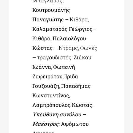
Μπαγλαμάς,
Κουτρουμάνης
Παναγιώτης
– Κιθάρα,
Καλαματαράς Γεώργιος
–
Κιθάρα,
Παλαιολόγου
Κώστας
– Ντραμς, Φωνές
– τραγουδιστές:
Ζιάκου
Ιωάννα
,
Φωτεινή
Ζαφειράτου
,
Ίριδα
Γουζουάζη
,
Παπαδήμας
Κωνσταντίνος
,
Λαμπρόπουλος Κώστας
.
Υπεύθυνη συνόλου –
Μαέστρος:
Αψόμωτου