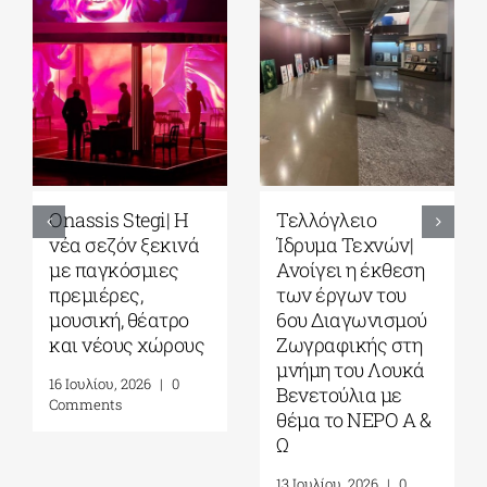
Park your Cinema
Full Moon
– Park your
Sleepover παρέα
Cinema Kids|
με το σινεμά του
Σινεμά κάτω από
Στίβεν
τα αστέρια στο
Σπίλμπεργκ στο
Πάρκο Σταύρος
Κέντρο
Νιάρχος|
Πολιτισμού
Αύγουστος-
Ίδρυμα Σταύρος
Σεπτέμβριος 2026
Νιάρχος (ΚΠΙΣΝ)|
Τετάρτη 29 Ιουλίου
4 Αυγούστου, 2026
|
0
2026
Comments