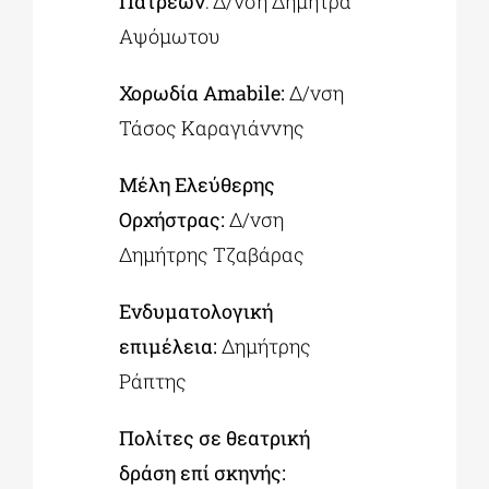
Πατρέων
: Δ/νση Δήμητρα
Αψόμωτου
Χορωδία
Amabile
:
Δ/νση
Τάσος Καραγιάννης
Μέλη Ελεύθερης
Ορχήστρας:
Δ/νση
Δημήτρης Τζαβάρας
Ενδυματολογική
επιμέλεια:
Δημήτρης
Ράπτης
Πολίτες σε θεατρική
δράση επί σκηνής: