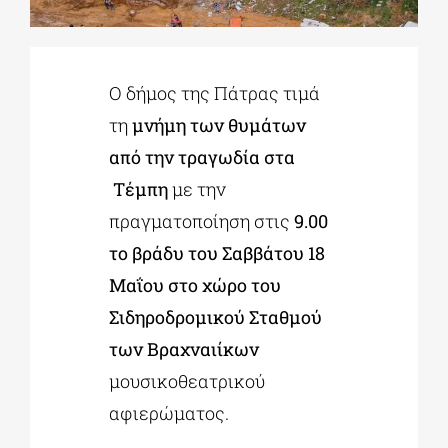
ΔΙΔΑΚΤΟΡΙΚΑ
Ο δήμος της Πάτρας τιμά
τη
μνήμη των θυμάτων
ΕΚΠΑΙΔΕΥΤΙΚΑ ΙΔΡΥΜΑΤΑ
από την τραγωδία στα
Τέμπη
με την
ΠΟΛΙΤΙΣΤΙΚΟΙ ΦΟΡΕΙΣ
πραγματοποίηση στις
9.00
το βράδυ του Σαββάτου 18
ΧΩΡΟΙ ΤΕΧΝΗΣ
Μαΐου στο χώρο του
Σιδηροδρομικού Σταθμού
ΔΗΜΟΙ
των Βραχναιίκων
μουσικοθεατρικού
ΕΚΔΗΛΩΣΕΙΣ
αφιερώματος.