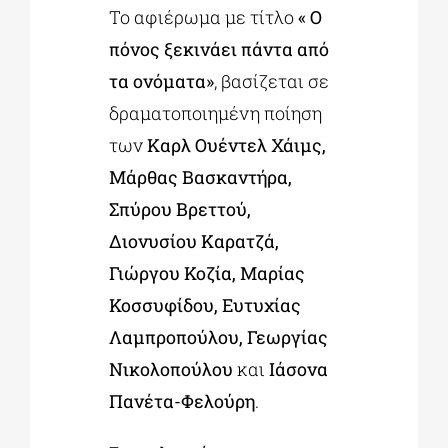
Το αφιέρωμα με τίτλο
« Ο
πόνος ξεκινάει πάντα από
τα ονόματα»
, βασίζεται σε
δραματοποιημένη ποίηση
των
Καρλ Ουέντελ Χάιμς,
Μάρθας Βασκαντήρα,
Σπύρου Βρεττού,
Διονυσίου Καρατζά,
Γιώργου Κοζία, Μαρίας
Κοσσυφίδου, Ευτυχίας
Λαμπροπούλου, Γεωργίας
Νικολοπούλου
και
Ιάσονα
Πανέτα-Φελούρη
.