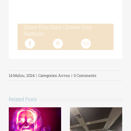
Share This Story, Choose Your
Platform!
14 Μαΐου, 2024
|
Categories:
Άστεα
|
0 Comments
Related Posts