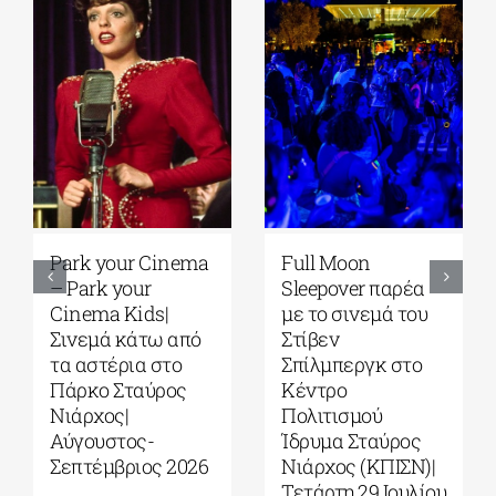
Park your Cinema
Full Moon
– Park your
Sleepover παρέα
Cinema Kids|
με το σινεμά του
Σινεμά κάτω από
Στίβεν
τα αστέρια στο
Σπίλμπεργκ στο
Πάρκο Σταύρος
Κέντρο
Νιάρχος|
Πολιτισμού
Αύγουστος-
Ίδρυμα Σταύρος
Σεπτέμβριος 2026
Νιάρχος (ΚΠΙΣΝ)|
Τετάρτη 29 Ιουλίου