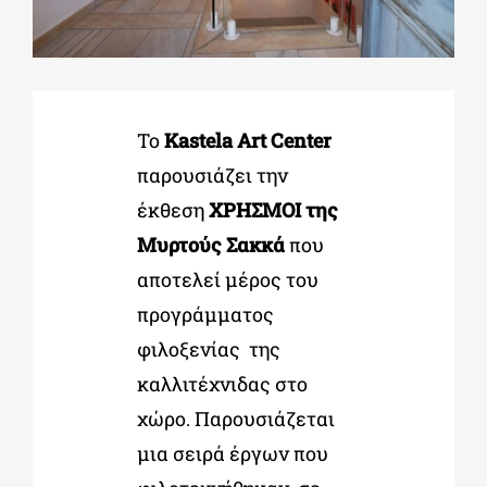
ΔΙΔΑΚΤΟΡΙΚΑ
Το
Kastela Art Center
ΕΚΠΑΙΔΕΥΤΙΚΑ ΙΔΡΥΜΑΤΑ
παρουσιάζει την
έκθεση
ΧΡΗΣΜΟΙ της
ΠΟΛΙΤΙΣΤΙΚΟΙ ΦΟΡΕΙΣ
Μυρτούς Σακκά
που
αποτελεί μέρος του
ΧΩΡΟΙ ΤΕΧΝΗΣ
προγράμματος
φιλοξενίας της
ΔΗΜΟΙ
καλλιτέχνιδας στο
χώρο. Παρουσιάζεται
ΕΚΔΗΛΩΣΕΙΣ
μια σειρά έργων που