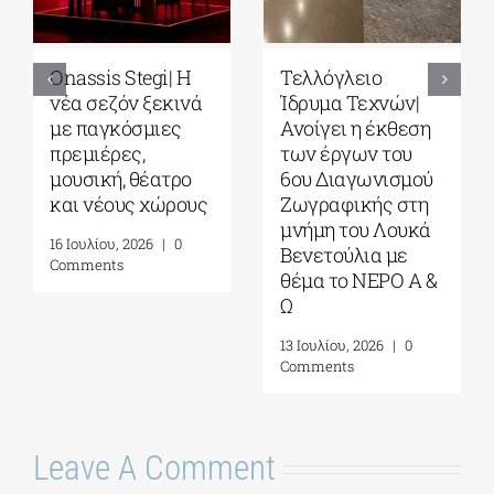
Onassis Stegi| H
Τελλόγλειο
νέα σεζόν ξεκινά
Ίδρυμα Τεχνών|
με παγκόσμιες
Ανοίγει η έκθεση
πρεμιέρες,
των έργων του
μουσική, θέατρο
6ου Διαγωνισμού
και νέους χώρους
Ζωγραφικής στη
μνήμη του Λουκά
16 Ιουλίου, 2026
|
0
Βενετούλια με
Comments
θέμα το ΝΕΡΟ Α &
Ω
13 Ιουλίου, 2026
|
0
Comments
Leave A Comment