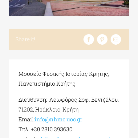
ΔΙΔΑΚΤΟΡΙΚΑ
Share it!
ΕΚΠΑΙΔΕΥΤΙΚΑ ΙΔΡΥΜΑΤΑ
ΠΟΛΙΤΙΣΤΙΚΟΙ ΦΟΡΕΙΣ
Μουσείο Φυσικής Ιστορίας Κρήτης,
ΧΩΡΟΙ ΤΕΧΝΗΣ
Πανεπιστήμιο Κρήτης
Διεύθυνση: Λεωφόρος Σοφ. Βενιζέλου,
ΔΗΜΟΙ
71202, Ηράκλειο, Κρήτη
Email:
info@nhmc.uoc.gr
ΕΚΔΗΛΩΣΕΙΣ
Τηλ. +30 2810 393630