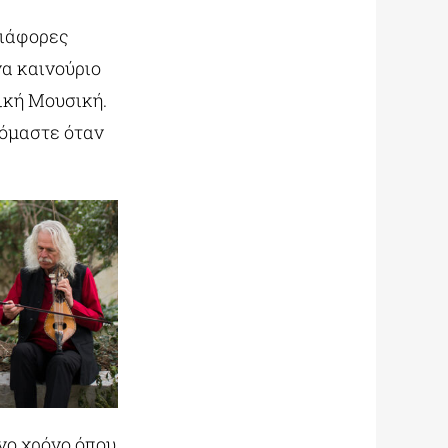
διάφορες
α καινούριο
πική Μουσική.
ζόμαστε όταν
νο χρόνο όπου