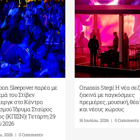
|
Park your Cinema – Park your
Full 
ων
Cinema Kids| Σινεμά κάτω από
το σι
τα αστέρια στο Πάρκο Σταύρος
Σπίλμ
υ
Νιάρχος| Αύγουστος-
Πολιτ
 το
Σεπτέμβριος 2026
Νιάρχ
Ιουλί
4 Αυγούστου, 2026
|
0 Comments
17 Ιουλί