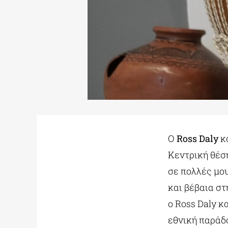
O
Ross Daly
κα
Κεντρική θέση
σε πολλές μο
και βέβαια στ
ο Ross Daly κ
εθνική παράδ