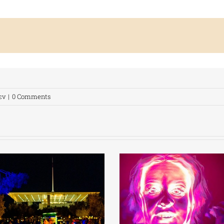
εν
|
0 Comments