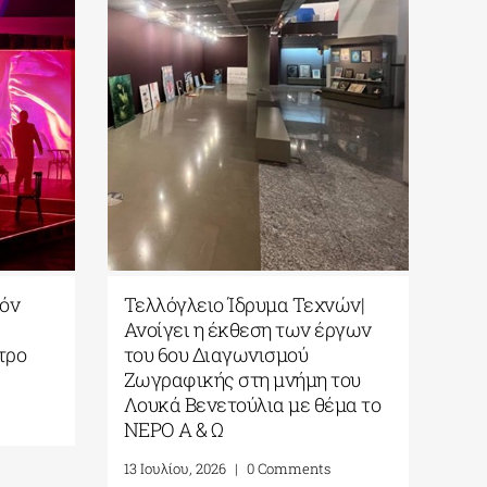
Moon Sleepover παρέα με
Onassis Stegi| H νέα σε
νεμά του Στίβεν
ξεκινά με παγκόσμιες
περγκ στο Κέντρο
πρεμιέρες, μουσική, θέ
ισμού Ίδρυμα Σταύρος
και νέους χώρους
ος (ΚΠΙΣΝ)| Τετάρτη 29
16 Ιουλίου, 2026
|
0 Comment
ου 2026
ου, 2026
|
0 Comments