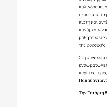
παλινδρομεί 
ήχους από το 
πίστη και αν
πανάρχαιων κ
μαθητεύσει κ
της μουσικής.
Στη συνέχεια
ενσωματώνετα
περί της ιερή
Παπαδαντων
Την Τετάρτη 8