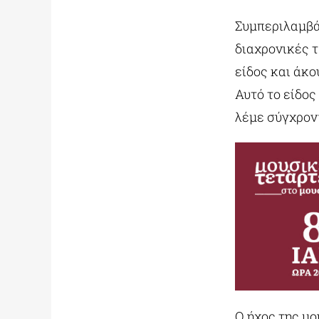
Συμπεριλαμβά
διαχρονικές 
είδος και άκο
Αυτό το είδο
λέμε σύγχρον
Ο ήχος της μ