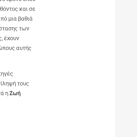
θόντος και σε
από μια βαθιά
άστασης των
, έχουν
ώπους αυτής
πηγές
τίληψή τους
τά η
Ζωή