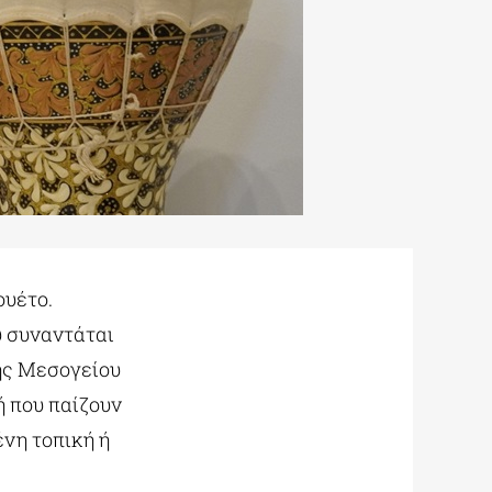
ουέτο.
υ συναντάται
ής Μεσογείου
ή που παίζουν
ένη τοπική ή