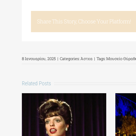
Share This Story, Choose Your Platform!
8 Ιανουαρίου, 2025
|
Categories:
Άστεα
|
Tags:
Μουσείο Θύραθ
Related Posts