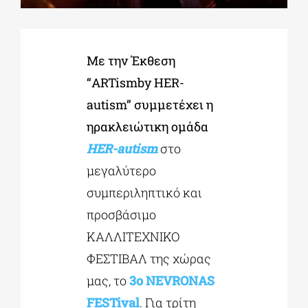
ΔΙΔΑΚΤΟΡΙΚΑ
Με την Έκθεση
“ARTismby HER-
ΕΚΠΑΙΔΕΥΤΙΚΑ ΙΔΡΥΜΑΤΑ
autism” συμμετέχει η
ηρακλειώτικη ομάδα
ΠΟΛΙΤΙΣΤΙΚΟΙ ΦΟΡΕΙΣ
HER-autism
στο
μεγαλύτερο
ΧΩΡΟΙ ΤΕΧΝΗΣ
συμπεριληπτικό και
προσβάσιμο
ΔΗΜΟΙ
ΚΑΛΛΙΤΕΧΝΙΚΟ
ΦΕΣΤΙΒΑΛ της χώρας
ΕΚΔΗΛΩΣΕΙΣ
μας, το
3ο NEVRONAS
FESTival
. Για τρίτη