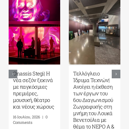
Onassis Stegi| H
Τελλόγλειο
νέα σεζόν ξεκινά
Ίδρυμα Τεχνών|
με παγκόσμιες
Ανοίγει η έκθεση
πρεμιέρες,
των έργων του
μουσική, θέατρο
6ου Διαγωνισμού
και νέους χώρους
Ζωγραφικής στη
μνήμη του Λουκά
16 Ιουλίου, 2026
|
0
Βενετούλια με
Comments
θέμα το ΝΕΡΟ Α &