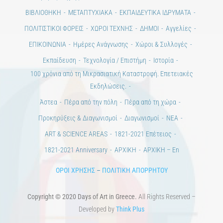
ΒΙΒΛΙΟΘΗΚΗ
ΜΕΤΑΠΤΥΧΙΑΚΑ
ΕΚΠΑΙΔΕΥΤΙΚΑ ΙΔΡΥΜΑΤΑ
ΠΟΛΙΤΙΣΤΙΚΟΙ ΦΟΡΕΙΣ
ΧΩΡΟΙ ΤΕΧΝΗΣ
ΔΗΜΟΙ
Αγγελίες
ΕΠΙΚΟΙΝΩΝΙΑ
Ημέρες Ανάγνωσης
Χώροι & Συλλογές
Εκπαίδευση
Τεχνολογία / Επιστήμη
Ιστορία
100 χρόνια από τη Μικρασιατική Καταστροφή. Επετειακές
Εκδηλώσεις.
Άστεα
Πέρα από την πόλη
Πέρα από τη χώρα
Προκηρύξεις & Διαγωνισμοί
Διαγωνισμοί
ΝΕΑ
ART & SCIENCE AREAS
1821-2021 Επέτειος
1821-2021 Anniversary
ΑΡΧΙΚΗ
ΑΡΧΙΚΗ – En
ΟΡΟΙ ΧΡΗΣΗΣ
–
ΠΟΛΙΤΙΚΗ ΑΠΟΡΡΗΤΟΥ
Copyright © 2020 Days of Art in Greece.
All Rights Reserved –
Developed by
Think Plus