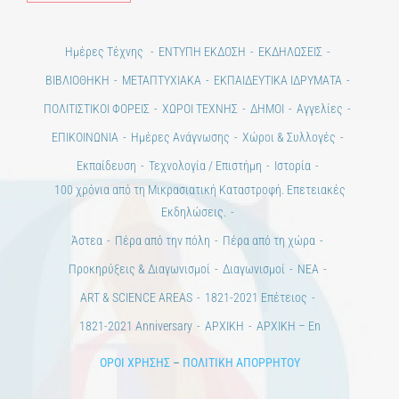
Ημέρες Τέχνης
ΕΝΤΥΠΗ ΕΚΔΟΣΗ
ΕΚΔΗΛΩΣΕΙΣ
ΒΙΒΛΙΟΘΗΚΗ
ΜΕΤΑΠΤΥΧΙΑΚΑ
ΕΚΠΑΙΔΕΥΤΙΚΑ ΙΔΡΥΜΑΤΑ
ΠΟΛΙΤΙΣΤΙΚΟΙ ΦΟΡΕΙΣ
ΧΩΡΟΙ ΤΕΧΝΗΣ
ΔΗΜΟΙ
Αγγελίες
ΕΠΙΚΟΙΝΩΝΙΑ
Ημέρες Ανάγνωσης
Χώροι & Συλλογές
Εκπαίδευση
Τεχνολογία / Επιστήμη
Ιστορία
100 χρόνια από τη Μικρασιατική Καταστροφή. Επετειακές
Εκδηλώσεις.
Άστεα
Πέρα από την πόλη
Πέρα από τη χώρα
Προκηρύξεις & Διαγωνισμοί
Διαγωνισμοί
ΝΕΑ
ART & SCIENCE AREAS
1821-2021 Επέτειος
1821-2021 Anniversary
ΑΡΧΙΚΗ
ΑΡΧΙΚΗ – En
ΟΡΟΙ ΧΡΗΣΗΣ
–
ΠΟΛΙΤΙΚΗ ΑΠΟΡΡΗΤΟΥ