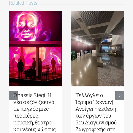
Related Posts
Park your Cinema
Full Moon
– Park your
Sleepover παρέα
Cinema Kids|
με το σινεμά του
Σινεμά κάτω από
Στίβεν
τα αστέρια στο
Σπίλμπεργκ στο
Πάρκο Σταύρος
Κέντρο