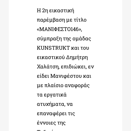
Η 2η εικαστική
ΔΙΔΑΚΤΟΡΙΚΑ
παρέμβαση με τίτλο
«ΜΑΝΙΦΕΣΤΟ146»,
ΕΚΠΑΙΔΕΥΤΙΚΑ ΙΔΡΥΜΑΤΑ
σύμπραξη της ομάδας
KUNSTRUKT και του
εικαστικού Δημήτρη
ΠΟΛΙΤΙΣΤΙΚΟΙ ΦΟΡΕΙΣ
Χαλάτση, επιδιώκει, εν
είδει Μανιφέστου και
ΧΩΡΟΙ ΤΕΧΝΗΣ
με πλαίσιο αναφοράς
τα εργατικά
ΔΗΜΟΙ
ατυχήματα, να
επαναφέρει τις
ΕΚΔΗΛΩΣΕΙΣ
έννοιες της