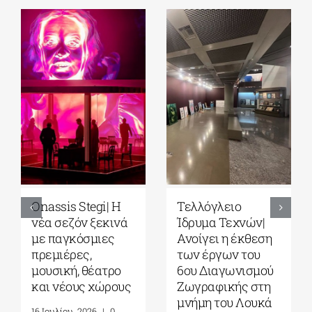
Park your Cinema
Full Moon
– Park your
Sleepover παρέα
Cinema Kids|
με το σινεμά του
Σινεμά κάτω από
Στίβεν
τα αστέρια στο
Σπίλμπεργκ στο
Πάρκο Σταύρος
Κέντρο
Νιάρχος|
Πολιτισμού