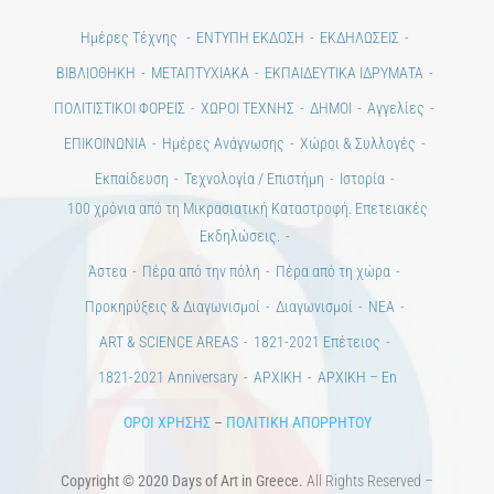
Ημέρες Τέχνης
ΕΝΤΥΠΗ ΕΚΔΟΣΗ
ΕΚΔΗΛΩΣΕΙΣ
ΒΙΒΛΙΟΘΗΚΗ
ΜΕΤΑΠΤΥΧΙΑΚΑ
ΕΚΠΑΙΔΕΥΤΙΚΑ ΙΔΡΥΜΑΤΑ
ΠΟΛΙΤΙΣΤΙΚΟΙ ΦΟΡΕΙΣ
ΧΩΡΟΙ ΤΕΧΝΗΣ
ΔΗΜΟΙ
Αγγελίες
ΕΠΙΚΟΙΝΩΝΙΑ
Ημέρες Ανάγνωσης
Χώροι & Συλλογές
Εκπαίδευση
Τεχνολογία / Επιστήμη
Ιστορία
100 χρόνια από τη Μικρασιατική Καταστροφή. Επετειακές
Εκδηλώσεις.
Άστεα
Πέρα από την πόλη
Πέρα από τη χώρα
Προκηρύξεις & Διαγωνισμοί
Διαγωνισμοί
ΝΕΑ
ART & SCIENCE AREAS
1821-2021 Επέτειος
1821-2021 Anniversary
ΑΡΧΙΚΗ
ΑΡΧΙΚΗ – En
ΟΡΟΙ ΧΡΗΣΗΣ
–
ΠΟΛΙΤΙΚΗ ΑΠΟΡΡΗΤΟΥ