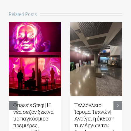
Related Posts
Onassis Stegi| H
Τελλόγλειο
νέα σεζόν ξεκινά
Ίδρυμα Τεχνών|
με παγκόσμιες
Ανοίγει η έκθεση
πρεμιέρες,
των έργων του