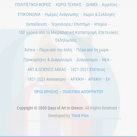
ΠΟΛΙΤΙΣΤΙΚΟΙ ΦΟΡΕΙΣ
ΧΩΡΟΙ ΤΕΧΝΗΣ
ΔΗΜΟΙ
Αγγελίες
ΕΠΙΚΟΙΝΩΝΙΑ
Ημέρες Ανάγνωσης
Χώροι & Συλλογές
Εκπαίδευση
Τεχνολογία / Επιστήμη
Ιστορία
100 χρόνια από τη Μικρασιατική Καταστροφή. Επετειακές
Εκδηλώσεις.
Άστεα
Πέρα από την πόλη
Πέρα από τη χώρα
Προκηρύξεις & Διαγωνισμοί
Διαγωνισμοί
ΝΕΑ
ART & SCIENCE AREAS
1821-2021 Επέτειος
1821-2021 Anniversary
ΑΡΧΙΚΗ
ΑΡΧΙΚΗ – En
ΟΡΟΙ ΧΡΗΣΗΣ
–
ΠΟΛΙΤΙΚΗ ΑΠΟΡΡΗΤΟΥ
Copyright © 2020 Days of Art in Greece.
All Rights Reserved –
Developed by
Think Plus