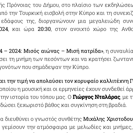
ής Πρόνοιας του Δήμου, στο πλαίσιο των εκδηλώσε
 από την Τουρκική εισβολή στην Κύπρο και τη συνεχι
 εδάφους της, διοργανώνουν μια μεγαλειώδη συν
024
, και ώρα
20:30
, στον ανοιχτό χώρο της Ανθο
4 – 2024: Μισός αιώνας – Μισή πατρίδα»
, η συναυλί
ήσει τη μνήμη των πεσόντων και να κρατήσει ζωντανή
γονότων που σημάδεψαν την Κύπρο.
χει την τιμή να απολαύσει τον κορυφαίο καλλιτέχνη 
υ οποίου η μουσική και οι ερμηνείες έχουν συνδεθεί ά
 την ιστορία του τόπου μας. Ο
Γιώργος
Νταλάρας
, με
δώσει ξεχωριστό βάθος και συγκίνηση στη βραδιά.
θα διευθύνει ο γνωστός συνθέτης
Μιχάλης Χριστοδου
α γεμίσουν την ατμόσφαιρα με μελωδίες και μνήμες,