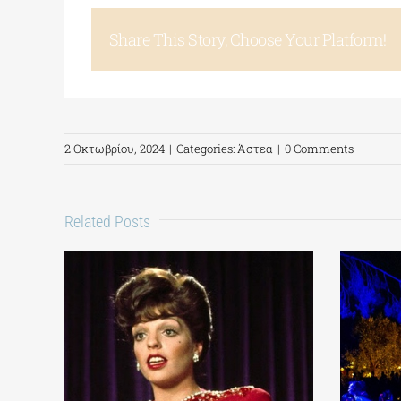
Share This Story, Choose Your Platform!
2 Οκτωβρίου, 2024
|
Categories:
Άστεα
|
0 Comments
Related Posts