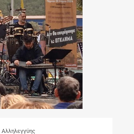
ς Αλληλεγγύης