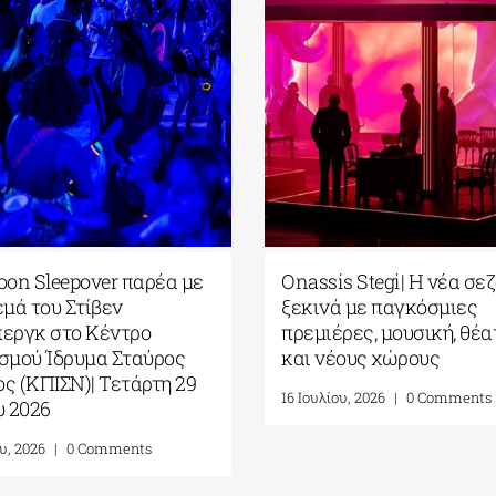
r Cinema – Park your
Full Moon Sleepover παρέα
ids| Σινεμά κάτω από
το σινεμά του Στίβεν
ια στο Πάρκο Σταύρος
Σπίλμπεργκ στο Κέντρο
 Αύγουστος-
Πολιτισμού Ίδρυμα Σταύρο
ιος 2026
Νιάρχος (ΚΠΙΣΝ)| Τετάρτη 
Ιουλίου 2026
, 2026
|
0 Comments
17 Ιουλίου, 2026
|
0 Comments