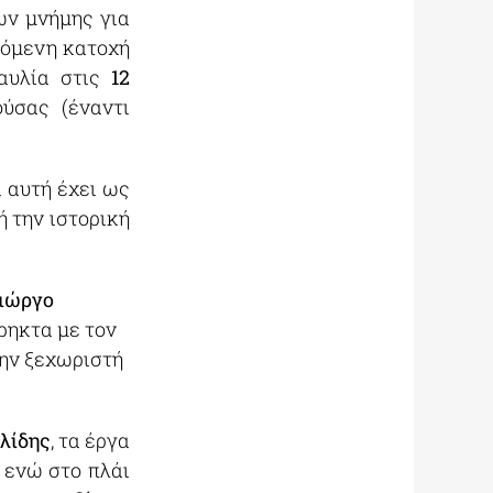
ων μνήμης για
ζόμενη κατοχή
αυλία στις
12
ύσας (έναντι
α αυτή έχει ως
 την ιστορική
Γιώργο
ρρηκτα με τον
 την ξεχωριστή
λίδης
, τα έργα
 ενώ στο πλάι