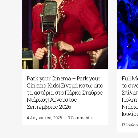
Τελλόγλειο Ίδρυμα Τεχνών|
Park you
Ανοίγει η έκθεση των έργων
Cinema K
του 6ου Διαγωνισμού
τα αστέρ
Ζωγραφικής στη μνήμη του
Νιάρχος|
Λουκά Βενετούλια με θέμα το
Σεπτέμβρ
ΝΕΡΟ Α & Ω
4 Αυγούστου
13 Ιουλίου, 2026
|
0 Comments