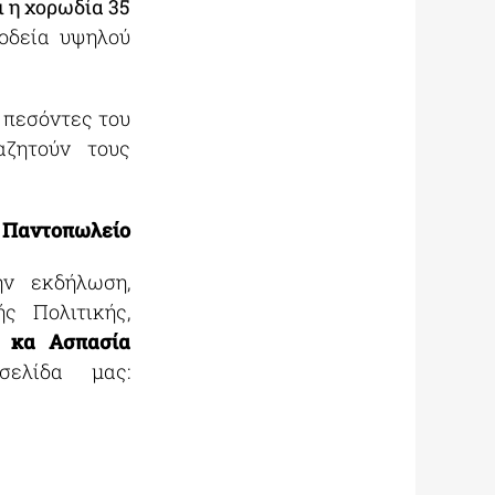
ι η χορωδία 35
οδεία υψηλού
 πεσόντες του
αζητούν τους
ό Παντοπωλείο
ην εκδήλωση,
ς Πολιτικής,
,
κα
Ασπασία
ελίδα μας: