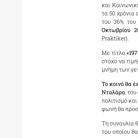
και Κοινωνικ
τα 50 χρόνια
του 36% του
Οκτωβρίου 2
Praktiker).
Με τίτλο
«197
στόχο να τιμ
μνήμη των γε
Το κοινό θα έ
Νταλάρα
, το
πολιτισμό και
φωνή θα προσ
Τη συναυλία 
του οποίου θ