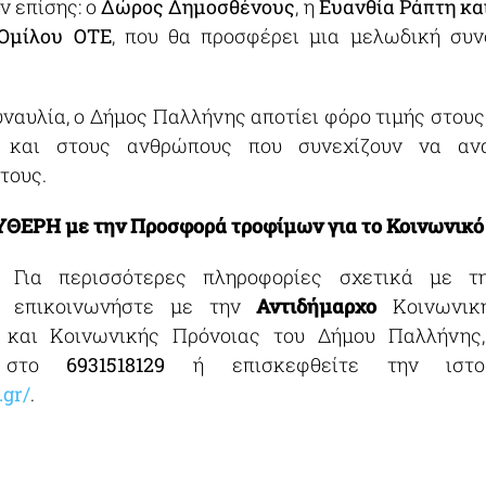
ν επίσης: ο
Δώρος Δημοσθένους
, η
Ευανθία Ράπτη κα
Ομίλου ΟΤΕ
, που θα προσφέρει μια μελωδική συν
υναυλία, ο Δήμος Παλλήνης αποτίει φόρο τιμής στους
 και στους ανθρώπους που συνεχίζουν να αν
τους.
ΥΘΕΡΗ με την Προσφορά τροφίμων για το Κοινωνικ
: Για περισσότερες πληροφορίες σχετικά με τ
ε επικοινωνήστε με την
Αντιδήμαρχο
Κοινωνική
 και Κοινωνικής Πρόνοιας του Δήμου Παλλήνης
 στο
6931518129
ή επισκεφθείτε την ιστοσ
.gr/
.