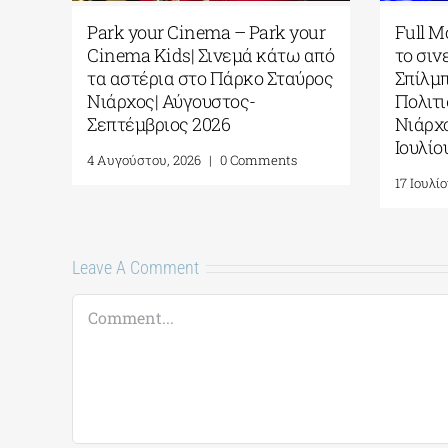
ών|
Park your Cinema – Park your
Ful
ργων
Cinema Kids| Σινεμά κάτω από
το σ
τα αστέρια στο Πάρκο Σταύρος
Σπί
ου
Νιάρχος| Αύγουστος-
Πολ
μα το
Σεπτέμβριος 2026
Νιά
Ιουλ
4 Αυγούστου, 2026
|
0 Comments
17 Ιο
Leave A Comment
Comment