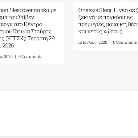
l Moon Sleepover παρέα με
Onassis Stegi| H νέα 
ινεμά του Στίβεν
ξεκινά με παγκόσμιε
λμπεργκ στο Κέντρο
πρεμιέρες, μουσική, 
ιτισμού Ίδρυμα Σταύρος
και νέους χώρους
ρχος (ΚΠΙΣΝ)| Τετάρτη 29
16 Ιουλίου, 2026
|
0 Comme
ίου 2026
υλίου, 2026
|
0 Comments