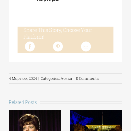
Share This Story, Choose Your
Platform!
4 Μαρτίου, 2024
|
Categories:
Άστεα
|
0 Comments
Related Posts