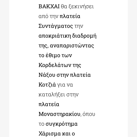
ΒΑΚΧΑΙ
θα ξεκινήσει
από την
πλατεία
Συντάγματος
την
αποκριάτικη διαδρομή
της, αναπαριστώντας
το έθιμο των
Κορδελάτων της
Νάξου στην πλατεία
Κοτζιά
για να
καταλήξει στην
πλατεία
Μοναστηρακίου
, όπου
το
συγκρότημα
Χάρισμα και ο