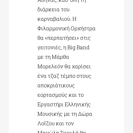
διάρκεια του
καρναβαλιού. Η
Φιλαρμονική Ορχήστρα
θα «περπατήσει» στις
γειτονιές, η Big Band
με τη Μάρθα
Μορελεόν θα χαρίσει
ένα τζαζ τέμπο στους
αποκριάτικους
εορτασμούς και το
Εργαστήρι Ελληνικής
Μουσικής με τη Δώρα
Λοΐζου και τον
Μανώλη Σκουλά θα