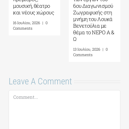
τα αστέρια στο
Σπίλμπεργκ στο
Πάρκο Σταύρος
Κέντρο
Νιάρχος|
Πολιτισμού
Αύγουστος-
Ίδρυμα Σταύρος
Σεπτέμβριος 2026
Νιάρχος (ΚΠΙΣΝ)|
Τετάρτη 29 Ιουλίου
4 Αυγούστου, 2026
|
0
2026
Comments
17 Ιουλίου, 2026
|
0
Comments
Leave A Comment
Comment