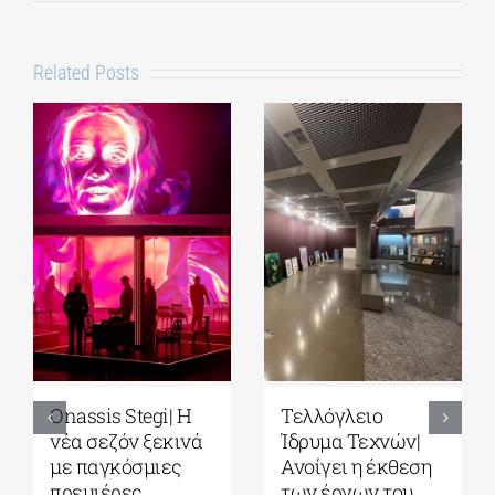
Related Posts
Park your Cinema
Full Moon
– Park your
Sleepover παρέα
Cinema Kids|
με το σινεμά του
Σινεμά κάτω από
Στίβεν