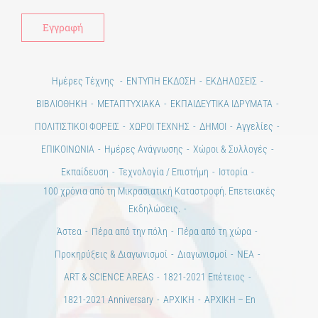
Ημέρες Τέχνης
ΕΝΤΥΠΗ ΕΚΔΟΣΗ
ΕΚΔΗΛΩΣΕΙΣ
ΒΙΒΛΙΟΘΗΚΗ
ΜΕΤΑΠΤΥΧΙΑΚΑ
ΕΚΠΑΙΔΕΥΤΙΚΑ ΙΔΡΥΜΑΤΑ
ΠΟΛΙΤΙΣΤΙΚΟΙ ΦΟΡΕΙΣ
ΧΩΡΟΙ ΤΕΧΝΗΣ
ΔΗΜΟΙ
Αγγελίες
ΕΠΙΚΟΙΝΩΝΙΑ
Ημέρες Ανάγνωσης
Χώροι & Συλλογές
Εκπαίδευση
Τεχνολογία / Επιστήμη
Ιστορία
100 χρόνια από τη Μικρασιατική Καταστροφή. Επετειακές
Εκδηλώσεις.
Άστεα
Πέρα από την πόλη
Πέρα από τη χώρα
Προκηρύξεις & Διαγωνισμοί
Διαγωνισμοί
ΝΕΑ
ART & SCIENCE AREAS
1821-2021 Επέτειος
1821-2021 Anniversary
ΑΡΧΙΚΗ
ΑΡΧΙΚΗ – En