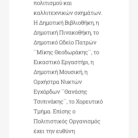
πολιτισμού και
καλλιτεχνικών σχημάτων.
Η Δημοτική Βιβλιοθήκη, η
Δημοτική Πινακοθήκη, το
Δημοτικό Ωδείο Πατρών
΄΄Μίκης Θεοδωράκης΄΄, το
Εικαστικό Εργαστήρι, η
Δημοτική Μουσική, η
Ορχήστρα Νυκτών
Εγχόρδων ΄΄Θανάσης
Τσιπινάκης΄΄, το Χορευτικό
Τμήμα. Επίσης ο
Πολιτιστικός Οργανισμός
έχει την ευθύνη