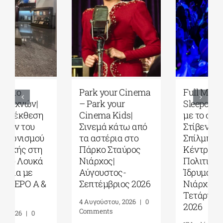
Park your Cinema
Full Moon
– Park your
Sleepover παρέα
Cinema Kids|
με το σινεμά του
Σινεμά κάτω από
Στίβεν
τα αστέρια στο
Σπίλμπεργκ στο
Πάρκο Σταύρος
Κέντρο
Νιάρχος|
Πολιτισμού
Αύγουστος-
Ίδρυμα Σταύρος
Σεπτέμβριος 2026
Νιάρχος (ΚΠΙΣΝ)|
Τετάρτη 29 Ιουλίου
4 Αυγούστου, 2026
|
0
2026
Comments