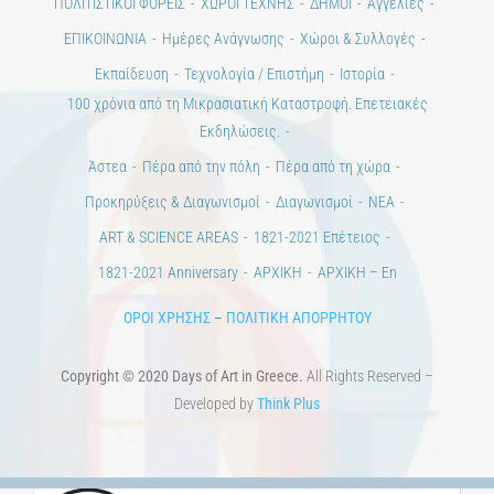
ΠΟΛΙΤΙΣΤΙΚΟΙ ΦΟΡΕΙΣ
ΧΩΡΟΙ ΤΕΧΝΗΣ
ΔΗΜΟΙ
Αγγελίες
ΕΠΙΚΟΙΝΩΝΙΑ
Ημέρες Ανάγνωσης
Χώροι & Συλλογές
Εκπαίδευση
Τεχνολογία / Επιστήμη
Ιστορία
100 χρόνια από τη Μικρασιατική Καταστροφή. Επετειακές
Εκδηλώσεις.
Άστεα
Πέρα από την πόλη
Πέρα από τη χώρα
Προκηρύξεις & Διαγωνισμοί
Διαγωνισμοί
ΝΕΑ
ART & SCIENCE AREAS
1821-2021 Επέτειος
1821-2021 Anniversary
ΑΡΧΙΚΗ
ΑΡΧΙΚΗ – En
ΟΡΟΙ ΧΡΗΣΗΣ
–
ΠΟΛΙΤΙΚΗ ΑΠΟΡΡΗΤΟΥ
Copyright © 2020 Days of Art in Greece.
All Rights Reserved –
Developed by
Think Plus