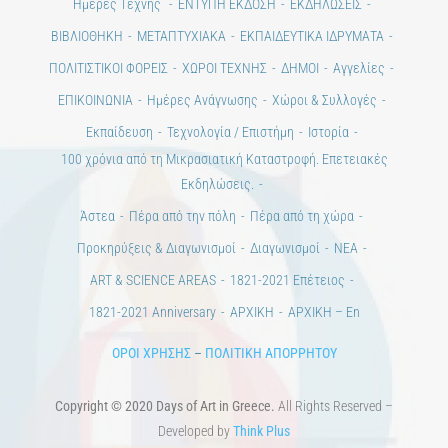
ΒΙΒΛΙΟΘΗΚΗ
ΜΕΤΑΠΤΥΧΙΑΚΑ
ΕΚΠΑΙΔΕΥΤΙΚΑ ΙΔΡΥΜΑΤΑ
ΠΟΛΙΤΙΣΤΙΚΟΙ ΦΟΡΕΙΣ
ΧΩΡΟΙ ΤΕΧΝΗΣ
ΔΗΜΟΙ
Αγγελίες
ΕΠΙΚΟΙΝΩΝΙΑ
Ημέρες Ανάγνωσης
Χώροι & Συλλογές
Εκπαίδευση
Τεχνολογία / Επιστήμη
Ιστορία
100 χρόνια από τη Μικρασιατική Καταστροφή. Επετειακές
Εκδηλώσεις.
Άστεα
Πέρα από την πόλη
Πέρα από τη χώρα
Προκηρύξεις & Διαγωνισμοί
Διαγωνισμοί
ΝΕΑ
ART & SCIENCE AREAS
1821-2021 Επέτειος
1821-2021 Anniversary
ΑΡΧΙΚΗ
ΑΡΧΙΚΗ – En
ΟΡΟΙ ΧΡΗΣΗΣ
–
ΠΟΛΙΤΙΚΗ ΑΠΟΡΡΗΤΟΥ
Copyright © 2020 Days of Art in Greece.
All Rights Reserved –
Developed by
Think Plus