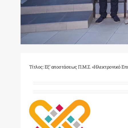
Τίτλος: Εξ’ αποστάσεως Π.Μ.Σ. «Ηλεκτρονικό Επ