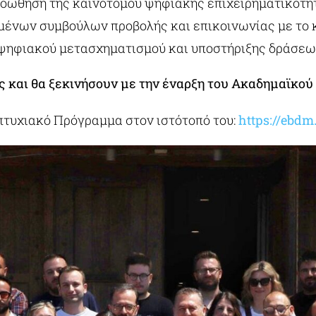
ροώθηση της καινοτόμου ψηφιακής επιχειρηματικότη
μένων συμβούλων προβολής και επικοινωνίας με το κ
 ψηφιακού μετασχηματισμού και υποστήριξης δράσεω
 και θα ξεκινήσουν με την έναρξη του Ακαδημαϊκού 
πτυχιακό Πρόγραμμα στον ιστότοπό του:
https://ebd