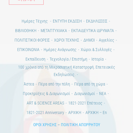
Ημέρες Τέχνης
ΕΝΤΥΠΗ ΕΚΔΟΣΗ
ΕΚΔΗΛΩΣΕΙΣ
ΒΙΒΛΙΟΘΗΚΗ
ΜΕΤΑΠΤΥΧΙΑΚΑ
ΕΚΠΑΙΔΕΥΤΙΚΑ ΙΔΡΥΜΑΤΑ
ΠΟΛΙΤΙΣΤΙΚΟΙ ΦΟΡΕΙΣ
ΧΩΡΟΙ ΤΕΧΝΗΣ
ΔΗΜΟΙ
Αγγελίες
ΕΠΙΚΟΙΝΩΝΙΑ
Ημέρες Ανάγνωσης
Χώροι & Συλλογές
Εκπαίδευση
Τεχνολογία / Επιστήμη
Ιστορία
100 χρόνια από τη Μικρασιατική Καταστροφή. Επετειακές
Εκδηλώσεις.
Άστεα
Πέρα από την πόλη
Πέρα από τη χώρα
Προκηρύξεις & Διαγωνισμοί
Διαγωνισμοί
ΝΕΑ
ART & SCIENCE AREAS
1821-2021 Επέτειος
1821-2021 Anniversary
ΑΡΧΙΚΗ
ΑΡΧΙΚΗ – En
ΟΡΟΙ ΧΡΗΣΗΣ
–
ΠΟΛΙΤΙΚΗ ΑΠΟΡΡΗΤΟΥ