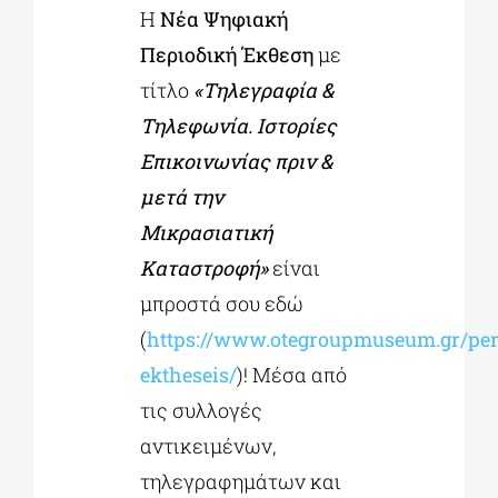
Η
Νέα Ψηφιακή
Περιοδική Έκθεση
με
ΔΙΔΑΚΤΟΡΙΚΑ
τίτλο
«Τηλεγραφία &
Τηλεφωνία. Ιστορίες
ΕΚΠΑΙΔΕΥΤΙΚΑ ΙΔΡΥΜΑΤΑ
Επικοινωνίας πριν &
μετά την
ΠΟΛΙΤΙΣΤΙΚΟΙ ΦΟΡΕΙΣ
Μικρασιατική
Καταστροφή»
είναι
ΧΩΡΟΙ ΤΕΧΝΗΣ
μπροστά σου εδώ
(
https://www.otegroupmuseum.gr/per
ΔΗΜΟΙ
ektheseis/
)! Μέσα από
τις συλλογές
ΕΚΔΗΛΩΣΕΙΣ
αντικειμένων,
τηλεγραφημάτων και