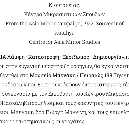
Κιουτάχειας.
Κέντρο Μικρασιατικών Σπουδών
From the Asia Minor campaign, 1922. Souvenir of
Kütahya
Centre for Asia Minor Studies
ΣΙΑ
Λάμψη · Καταστροφή · Ξεριζωμός · Δημιουργία»
, 
η στην ευγενική υποστήριξη χορηγών, θα εγκαινιαστ
οξενηθεί στο
Μουσείο Μπενάκη / Πειραιώς 138
.Την ε
 εκδόσεων που θα τη συνοδεύουν έχει η ιστορικός τέ
ή συνεργασία με τον Διευθυντή του Κέντρου Μικρασι
ΠασχάληΚιτρομηλίδη, και τους ερευνητές του Κέντρ
ίου Μπενάκη, δρα Γιώργη Μαγγίνη, και τους επιμελη
ακόμη επιστημονικούς συνεργάτες.