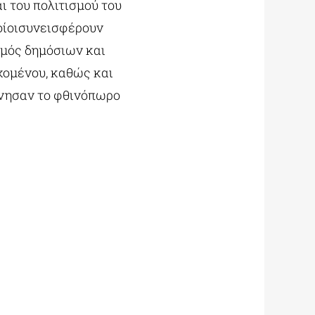
ι του πολιτισμού του
ποίοισυνεισφέρουν
θμός δημόσιων και
χομένου, καθώς και
ίνησαν το φθινόπωρο