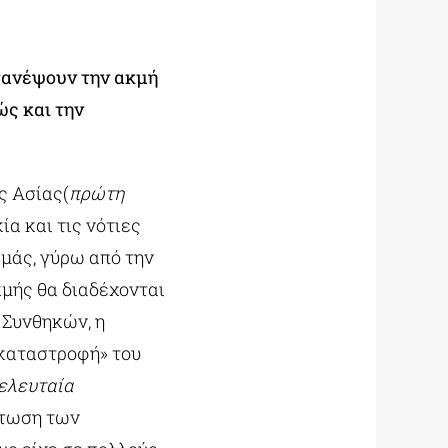
τανέψουν την ακμή
ώς και την
ς Ασίας(
πρώτη
ία και τις νότιες
σμάς, γύρω από την
μής θα διαδέχονται
 Συνθηκών, η
«καταστροφή» του
τελευταία
άτωση των