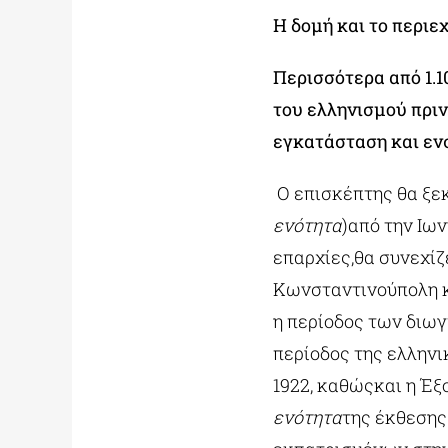
Η δομή και το περιε
Περισσότερα από 1.
του ελληνισμού πριν
εγκατάσταση και εν
Ο επισκέπτης θα ξεκ
ενότητα
)από την Ιων
επαρχίες,θα συνεχίζ
Κωνσταντινούπολη κ
η περίοδος των διωγ
περίοδος της ελληνι
1922, καθώςκαι η Έ
ενότητα
της έκθεσης