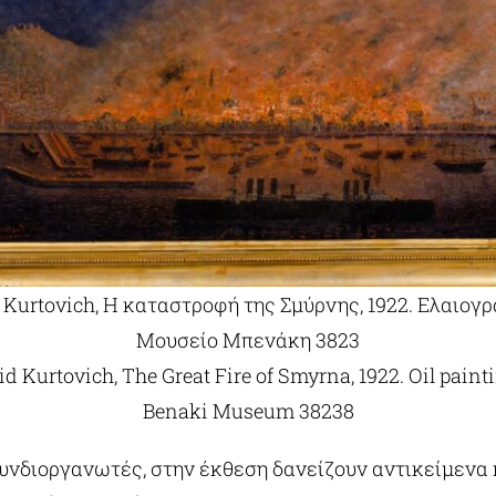
 Kurtovich, Η καταστροφή της Σμύρνης, 1922. Ελαιογρ
Μουσείο Μπενάκη 3823
d Kurtovich, The Great Fire of Smyrna, 1922. Oil paint
Benaki Museum 38238
υνδιοργανωτές, στην έκθεση δανείζουν αντικείμενα