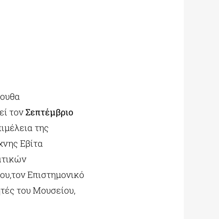
πουθα
εί τον
Σεπτέμβριο
πιμέλεια της
χνης Εβίτα
ατικών
ου,τον Επιστημονικό
τές του Μουσείου,