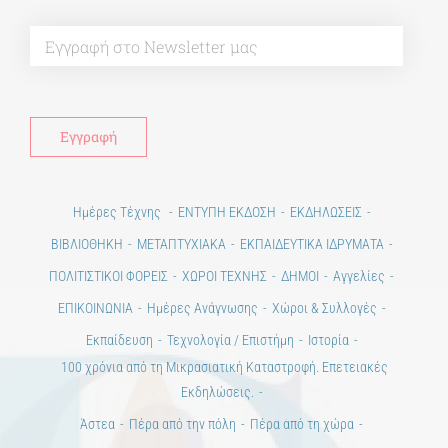
Alt
Ημέρες Τέχνης
ΕΝΤΥΠΗ ΕΚΔΟΣΗ
ΕΚΔΗΛΩΣΕΙΣ
ΒΙΒΛΙΟΘΗΚΗ
ΜΕΤΑΠΤΥΧΙΑΚΑ
ΕΚΠΑΙΔΕΥΤΙΚΑ ΙΔΡΥΜΑΤΑ
ΠΟΛΙΤΙΣΤΙΚΟΙ ΦΟΡΕΙΣ
ΧΩΡΟΙ ΤΕΧΝΗΣ
ΔΗΜΟΙ
Αγγελίες
ΕΠΙΚΟΙΝΩΝΙΑ
Ημέρες Ανάγνωσης
Χώροι & Συλλογές
Εκπαίδευση
Τεχνολογία / Επιστήμη
Ιστορία
100 χρόνια από τη Μικρασιατική Καταστροφή. Επετειακές
Εκδηλώσεις.
Άστεα
Πέρα από την πόλη
Πέρα από τη χώρα