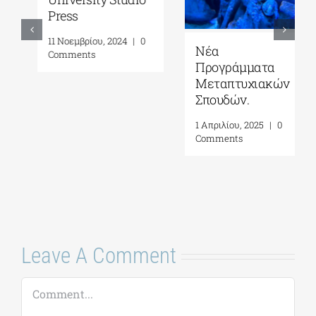
Νέα
Π.Μ.Σ.
Προγράμματα
Μεταναστευτικές
Μεταπτυχιακών
Σπουδές:
Σπουδών.
Διαχείριση
μεταναστευτικών
1 Απριλίου, 2025
|
0
και προσφυγικών
Comments
ροών στην
Ευρώπη από το
Πανεπιστήμιο
Αιγαίου
7 Μαρτίου, 2025
|
0
Comments
Leave A Comment