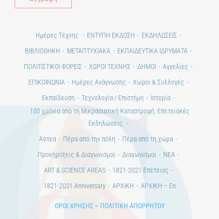
Ημέρες Τέχνης
ΕΝΤΥΠΗ ΕΚΔΟΣΗ
ΕΚΔΗΛΩΣΕΙΣ
ΒΙΒΛΙΟΘΗΚΗ
ΜΕΤΑΠΤΥΧΙΑΚΑ
ΕΚΠΑΙΔΕΥΤΙΚΑ ΙΔΡΥΜΑΤΑ
ΠΟΛΙΤΙΣΤΙΚΟΙ ΦΟΡΕΙΣ
ΧΩΡΟΙ ΤΕΧΝΗΣ
ΔΗΜΟΙ
Αγγελίες
ΕΠΙΚΟΙΝΩΝΙΑ
Ημέρες Ανάγνωσης
Χώροι & Συλλογές
Εκπαίδευση
Τεχνολογία / Επιστήμη
Ιστορία
100 χρόνια από τη Μικρασιατική Καταστροφή. Επετειακές
Εκδηλώσεις.
Άστεα
Πέρα από την πόλη
Πέρα από τη χώρα
Προκηρύξεις & Διαγωνισμοί
Διαγωνισμοί
ΝΕΑ
ART & SCIENCE AREAS
1821-2021 Επέτειος
1821-2021 Anniversary
ΑΡΧΙΚΗ
ΑΡΧΙΚΗ – En
ΟΡΟΙ ΧΡΗΣΗΣ
–
ΠΟΛΙΤΙΚΗ ΑΠΟΡΡΗΤΟΥ