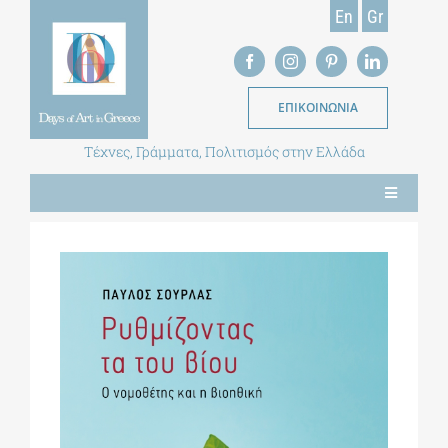
Skip
En
Gr
to
content
ΕΠΙΚΟΙΝΩΝΙΑ
Τέχνες, Γράμματα, Πολιτισμός στην Ελλάδα
Toggle
Navigation
ΝΕΑ
ΕΝΤΥΠΗ ΕΚΔΟΣΗ
ΒΙΒΛΙΟΘΗΚΗ
ΜΕΤΑΠΤΥΧΙΑΚΑ